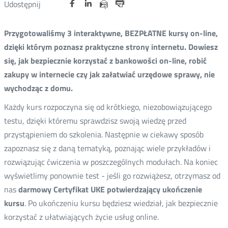
Udostępnij
Udostępnij
Udostępnij
Nowa
Nowa
Nowa
Udostępnij
Udostępnij
na
na
na
karta
karta
karta
przez
Drukuj
portalu
portalu
portalu
e-
Przygotowaliśmy 3 interaktywne, BEZPŁATNE kursy on-line,
Twitter
Facebook
Linkedin
mail
dzięki którym poznasz praktyczne strony internetu. Dowiesz
się, jak bezpiecznie korzystać z bankowości on-line, robić
zakupy w internecie czy jak załatwiać urzędowe sprawy, nie
wychodząc z domu.
Każdy kurs rozpoczyna się od krótkiego, niezobowiązującego
testu, dzięki któremu sprawdzisz swoją wiedzę przed
przystąpieniem do szkolenia. Następnie w ciekawy sposób
zapoznasz się z daną tematyką, poznając wiele przykładów i
rozwiązując ćwiczenia w poszczególnych modułach. Na koniec
wyświetlimy ponownie test - jeśli go rozwiążesz, otrzymasz od
nas
darmowy Certyfikat UKE potwierdzający ukończenie
kursu
. Po ukończeniu kursu będziesz wiedział, jak bezpiecznie
korzystać z ułatwiających życie usług online.