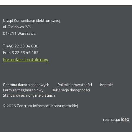
Dane
Urząd Komunikacji Elektronicznej
ul. Giełdowa 7/9
kontaktowe
01-211 Warszawa
T: +48 22 33 04 000
F: +48 22 53 49 162
Formularz kontaktowy
Ochrona danych osobowych
Polityka prywatności
Kontakt
Nowa
Formularz zgłoszeniowy
Deklaracja dostępności
karta
Standardy ochrony małoletnich
© 2026 Centrum Informacji Konsumenckiej
Ideo
N
realizacja:
k