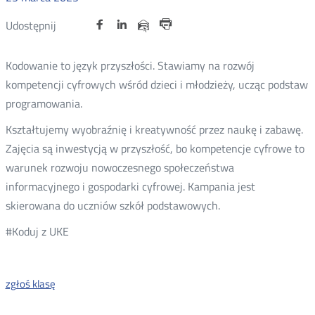
Udostępnij
Udostępnij
Udostępnij
Nowa
Nowa
Nowa
Udostępnij
Udostępnij
na
na
na
karta
karta
karta
przez
Drukuj
portalu
portalu
portalu
e-
Kodowanie to język przyszłości. Stawiamy na rozwój
Twitter
Facebook
Linkedin
mail
kompetencji cyfrowych wśród dzieci i młodzieży, ucząc podstaw
programowania.
Kształtujemy wyobraźnię i kreatywność przez naukę i zabawę.
Zajęcia są inwestycją w przyszłość, bo kompetencje cyfrowe to
warunek rozwoju nowoczesnego społeczeństwa
informacyjnego i gospodarki cyfrowej. Kampania jest
skierowana do uczniów szkół podstawowych.
#Koduj z UKE
zgłoś klasę