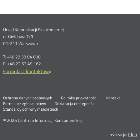
Dane
Urząd Komunikacji Elektronicznej
ul. Giełdowa 7/9
kontaktowe
01-211 Warszawa
T: +48 22 33 04 000
F: +48 22 53 49 162
Formularz kontaktowy
Ochrona danych osobowych
Polityka prywatności
Kontakt
Nowa
Formularz zgłoszeniowy
Deklaracja dostępności
karta
Standardy ochrony małoletnich
© 2026 Centrum Informacji Konsumenckiej
Ideo
N
realizacja: