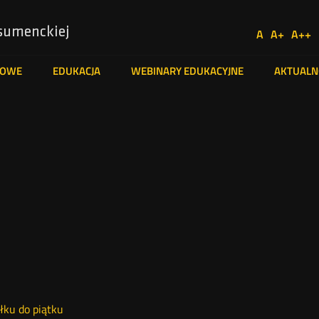
Usta
sumenckiej
A
A+
A++
Social
Domyślna
Większa
Naj
Medi
czcionka
czcionka
czc
TOWE
EDUKACJA
WEBINARY EDUKACYJNE
AKTUALN
łku do piątku