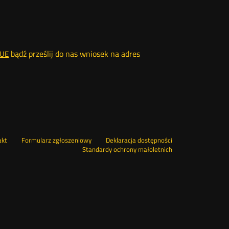
Nowa
bądź prześlij do nas wniosek na adres
PUE
karta
Nowa
akt
Formularz zgłoszeniowy
Deklaracja dostępności
karta
Standardy ochrony małoletnich