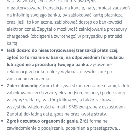
data ważności, kod CVV/CVC) lub zauważyłeś
nieautoryzowaną transakcję na koncie, natychmiast zadzwoń
na infolinię swojego banku, by zablokować kartę płatniczą
oraz, jeśli to konieczne, zablokować dostęp do bankowości
elektronicznej. Zapytaj o możliwość zainicjowania procedury
chargeback (obciążenia zwrotnego) w przypadku płatności
kartą.
Jeśli doszło do nieautoryzowanej transakcji płatniczej,
zgłoś to formalnie w banku, na odpowiednim formularzu
lub zgodnie z procedurą Twojego banku
. Zgłoszenie
reklamacji w banku należy wykonać niezwłocznie po
zaistnieniu zdarzenia.
Zbierz dowody
. Zanim fałszywa strona zostanie usunięta lub
zablokowana, zrób zrzuty ekranu (screenshoty) podejrzanej
witryny/reklamy, w którą kliknąłeś, a także zachowaj
wszystkie wiadomości e-mail i SMS związane z oszustwem.
Zanotuj dokładną datę, godzinę oraz kwotę straty.
Zgłoś oszustwo organom ścigania
. Złóż formalne
zawiadomienie o podejrzeniu popełnienia przestępstwa. .