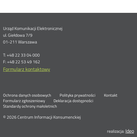
Dane
Urząd Komunikacji Elektronicznej
ul. Giełdowa 7/9
kontaktowe
01-211 Warszawa
T: +48 22 33 04 000
F: +48 22 53 49 162
Formularz kontaktowy
Ochrona danych osobowych
Polityka prywatności
Kontakt
Nowa
Formularz zgłoszeniowy
Deklaracja dostępności
karta
Standardy ochrony małoletnich
© 2026 Centrum Informacji Konsumenckiej
Ideo
N
realizacja: