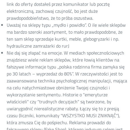
link do oferty dostałeś przez komunikator lub pocztę
elektroniczną, zachowaj czujność, bo jest duże
prawdopodobieństwo, że to próba oszustwa.
Uważaj na sklepy typu „mydło i powidło”. O ile wiele sklepów
ma bardzo szeroki asortyment, to mało prawdopodobne, że
ten sam sklep sprzedaje kurtki, meble, glebogryzarki i np.
hydrauliczne zamrażarki do rurJ
Nie daj się złapać na emocje. W mediach społecznościowych
znajdziesz wiele reklam sklepów, które łowią klientów na
fałszywe informacje typu „polska rodzinna firma zamyka się
po 30 latach – wyprzedaż do 80%”. W rzeczywistości jest to
zaawansowana technika psychologicznej manipulacji, mająca
na celu natychmiastowe obniżenie Twojej czujności i
wykorzystanie sentymentu. Historie o "emeryturze
właścicieli" czy "trudnych decyzjach" są tworzone, by
uwiarygodnić nierealistyczne rabaty. Łączy się to z presją
czasu (liczniki, komunikaty "WSZYSTKO MUSI ZNIKNĄĆ"),
która zmusza Cię do pośpiechu. Reklama prowadzi do
fałszywego sklepu (Fake Shop), którego jedynym celem jest