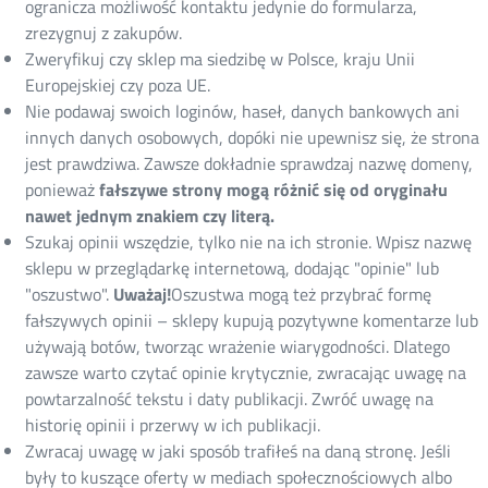
ogranicza możliwość kontaktu jedynie do formularza,
zrezygnuj z zakupów.
Zweryfikuj czy sklep ma siedzibę w Polsce, kraju Unii
Europejskiej czy poza UE.
Nie podawaj swoich loginów, haseł, danych bankowych ani
innych danych osobowych, dopóki nie upewnisz się, że strona
jest prawdziwa. Zawsze dokładnie sprawdzaj nazwę domeny,
ponieważ
fałszywe strony mogą różnić się od oryginału
nawet jednym znakiem
czy literą.
Szukaj opinii wszędzie, tylko nie na ich stronie. Wpisz nazwę
sklepu w przeglądarkę internetową, dodając "opinie" lub
"oszustwo".
Uważaj!
Oszustwa mogą też przybrać formę
fałszywych opinii – sklepy kupują pozytywne komentarze lub
używają botów, tworząc wrażenie wiarygodności. Dlatego
zawsze warto czytać opinie krytycznie, zwracając uwagę na
powtarzalność tekstu i daty publikacji. Zwróć uwagę na
historię opinii i przerwy w ich publikacji.
Zwracaj uwagę w jaki sposób trafiłeś na daną stronę. Jeśli
były to kuszące oferty w mediach społecznościowych albo