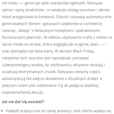
też treści — generuje setki wariantów ogłoszeń, fałszywe
opinie i opisy produktów, co zwiększa zasięg oszustwa i obniża
koszt przygotowania kampanii. Oszuści używają automatycznie
generowanych domen i gotowych szablonów e-commerce,
tworząc „sklepy” z fałszywymi koszykami i podrobionymi
formularzami płatności. W efekcie użytkownik trafia z reklam w
social media na stronę, która wygląda jak oryginał, płaci — i
traci pieniądze lub dane karty. W okresie Black Friday,
natężenie tych oszustw jest największe, ponieważ
cyberprzestępcy wiedzą, że użytkownicy aktywnie szukają i
oczekują ekstremalnych zniżek. Fałszywe reklamy często
wykorzystują też zdjęcia skradzione z oficjalnych źródeł, a
jedynym celem jest nakłonienie Cię do podjęcia szybkiej,
nieprzemyślanej decyzji.
Jak nie dać się oszukać?
Podejdź sceptycznie do takiej promocji. Jeśli oferta wydaje się