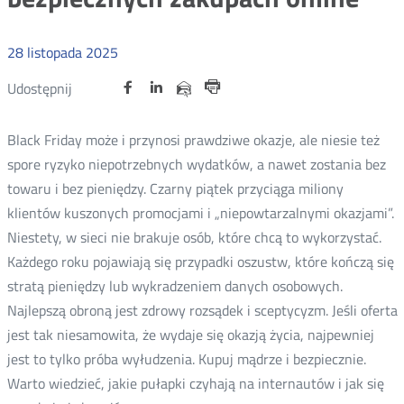
28
listopada
2025
Udostępnij
Udostępnij
Udostępnij
Nowa
Nowa
Nowa
Udostępnij
Udostępnij
na
na
na
karta
karta
karta
przez
Drukuj
portalu
portalu
portalu
e-
Black Friday może i przynosi prawdziwe okazje, ale niesie też
Twitter
Facebook
Linkedin
mail
spore ryzyko niepotrzebnych wydatków, a nawet zostania bez
towaru i bez pieniędzy. Czarny piątek przyciąga miliony
klientów kuszonych promocjami i „niepowtarzalnymi okazjami”.
Niestety, w sieci nie brakuje osób, które chcą to wykorzystać.
Każdego roku pojawiają się przypadki oszustw, które kończą się
stratą pieniędzy lub wykradzeniem danych osobowych.
Najlepszą obroną jest zdrowy rozsądek i sceptycyzm. Jeśli oferta
jest tak niesamowita, że wydaje się okazją życia, najpewniej
jest to tylko próba wyłudzenia. Kupuj mądrze i bezpiecznie.
Warto wiedzieć, jakie pułapki czyhają na internautów i jak się