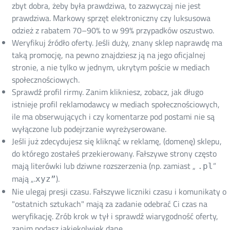
zbyt dobra, żeby była prawdziwa, to zazwyczaj nie jest
prawdziwa. Markowy sprzęt elektroniczny czy luksusowa
odzież z rabatem 70–90% to w 99% przypadków oszustwo.
Weryfikuj źródło oferty. Jeśli duży, znany sklep naprawdę ma
taką promocję, na pewno znajdziesz ją na jego oficjalnej
stronie, a nie tylko w jednym, ukrytym poście w mediach
społecznościowych.
Sprawdź profil rirmy. Zanim klikniesz, zobacz, jak długo
istnieje profil reklamodawcy w mediach społecznościowych,
ile ma obserwujących i czy komentarze pod postami nie są
wyłączone lub podejrzanie wyreżyserowane.
Jeśli już zdecydujesz się kliknąć w reklamę, (domenę) sklepu,
do którego zostałeś przekierowany. Fałszywe strony często
mają literówki lub dziwne rozszerzenia (np. zamiast „
”
.pl
mają „.
).
xyz”
Nie ulegaj presji czasu. Fałszywe liczniki czasu i komunikaty o
"ostatnich sztukach" mają za zadanie odebrać Ci czas na
weryfikację. Zrób krok w tył i sprawdź wiarygodność oferty,
zanim podasz jakiekolwiek dane.