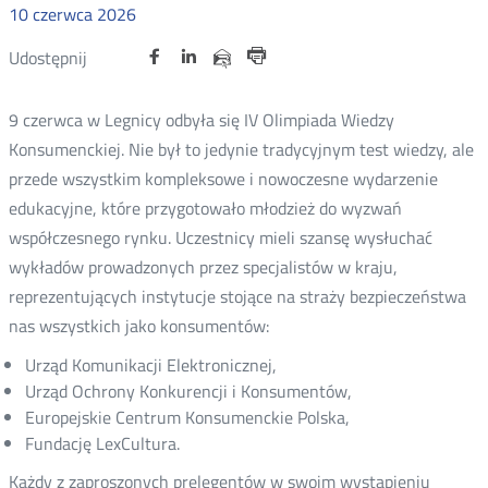
10
czerwca
2026
Udostępnij
Udostępnij
Udostępnij
Nowa
Nowa
Nowa
Udostępnij
Udostępnij
na
na
na
karta
karta
karta
przez
Drukuj
portalu
portalu
portalu
e-
9 czerwca w Legnicy odbyła się IV Olimpiada Wiedzy
Twitter
Facebook
Linkedin
mail
Konsumenckiej. Nie był to jedynie tradycyjnym test wiedzy, ale
przede wszystkim kompleksowe i nowoczesne wydarzenie
edukacyjne, które przygotowało młodzież do wyzwań
współczesnego rynku. Uczestnicy mieli szansę wysłuchać
wykładów prowadzonych przez specjalistów w kraju,
reprezentujących instytucje stojące na straży bezpieczeństwa
nas wszystkich jako konsumentów:
Urząd Komunikacji Elektronicznej,
Urząd Ochrony Konkurencji i Konsumentów,
Europejskie Centrum Konsumenckie Polska,
Fundację LexCultura.
Każdy z zaproszonych prelegentów w swoim wystąpieniu