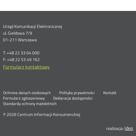
Dane
Urząd Komunikacji Elektronicznej
ul. Giełdowa 7/9
kontaktowe
01-211 Warszawa
T: +48 22 33 04 000
F: +48 22 53 49 162
Formularz kontaktowy
Ochrona danych osobowych
Polityka prywatności
Kontakt
Nowa
Formularz zgłoszeniowy
Deklaracja dostępności
karta
Standardy ochrony małoletnich
© 2026 Centrum Informacji Konsumenckiej
Ideo
N
realizacja:
k