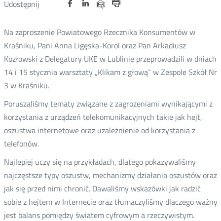
Udostępnij
Udostępnij
Udostępnij
Nowa
Nowa
Nowa
Udostępnij
Udostępnij
na
na
na
karta
karta
karta
przez
Drukuj
portalu
portalu
portalu
e-
Na zaproszenie Powiatowego Rzecznika Konsumentów w
Twitter
Facebook
Linkedin
mail
Kraśniku, Pani Anna Ligęska-Korol oraz Pan Arkadiusz
Kozłowski z Delegatury UKE w Lublinie przeprowadzili w dniach
14 i 15 stycznia warsztaty „Klikam z głową” w Zespole Szkół Nr
3 w Kraśniku.
Poruszaliśmy tematy związane z zagrożeniami wynikającymi z
korzystania z urządzeń telekomunikacyjnych takie jak hejt,
oszustwa internetowe oraz uzależnienie od korzystania z
telefonów.
Najlepiej uczy się na przykładach, dlatego pokazywaliśmy
najczęstsze typy oszustw, mechanizmy działania oszustów oraz
jak się przed nimi chronić. Dawaliśmy wskazówki jak radzić
sobie z hejtem w Internecie oraz tłumaczyliśmy dlaczego ważny
jest balans pomiędzy światem cyfrowym a rzeczywistym.