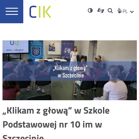
Usta
Otwórz
Nowa
Wersja
ZMI
Dla
Wyszukiwar
PL
Nowa
Social
zukaj
Menu
w
karta
niesłyszących
o
karta
JĘZ
PRZ
Med
główne
nowym
wysokim
oknie
kontraście
JĘZ
„Klikam z głową” w Szkole
Podstawowej nr 10 im w
Szczecinie.