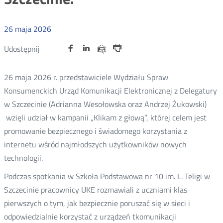
26
maja
2026
Udostępnij
Udostępnij
Udostępnij
Nowa
Nowa
Nowa
Udostępnij
Udostępnij
na
na
na
karta
karta
karta
przez
Drukuj
portalu
portalu
portalu
e-
26 maja 2026 r. przedstawiciele Wydziału Spraw
Twitter
Facebook
Linkedin
mail
Konsumenckich Urząd Komunikacji Elektronicznej z Delegatury
w Szczecinie (Adrianna Wesołowska oraz Andrzej Żukowski)
wzięli udział w kampanii „Klikam z głową”, której celem jest
promowanie bezpiecznego i świadomego korzystania z
internetu wśród najmłodszych użytkowników nowych
technologii.
Podczas spotkania w Szkoła Podstawowa nr 10 im. L. Teligi w
Szczecinie pracownicy UKE rozmawiali z uczniami klas
pierwszych o tym, jak bezpiecznie poruszać się w sieci i
odpowiedzialnie korzystać z urządzeń tkomunikacji