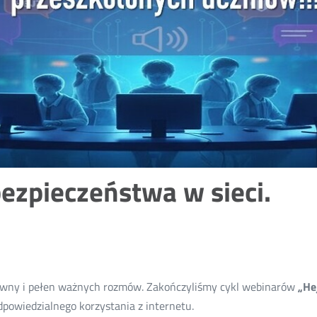
ezpieczeństwa w sieci.
nsywny i pełen ważnych rozmów. Zakończyliśmy cykl webinarów
„He
dpowiedzialnego korzystania z internetu.