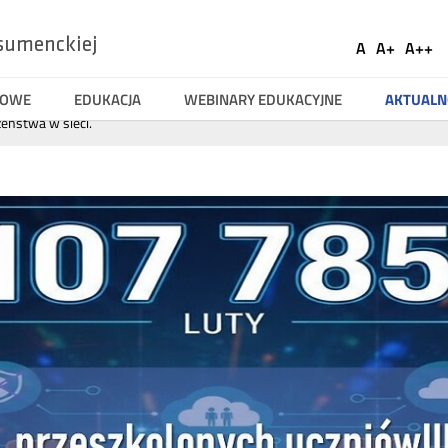
Ustaw
sumenckiej
A
A+
A++
Social
Domyślna
Większa
Naj
Medi
czcionka
czcionka
czci
TOWE
EDUKACJA
WEBINARY EDUKACYJNE
AKTUALN
eństwa w sieci.