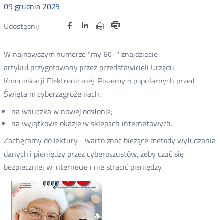
09
grudnia
2025
Udostępnij
Udostępnij
Udostępnij
Nowa
Nowa
Nowa
Udostępnij
Udostępnij
na
na
na
karta
karta
karta
przez
Drukuj
portalu
portalu
portalu
e-
W najnowszym numerze "my 60+" znajdziecie
Twitter
Facebook
Linkedin
mail
artykuł przygotowany przez przedstawicieli Urzędu
Komunikacji Elektronicznej. Piszemy o popularnych przed
Świętami cyberzagrożeniach:
na wnuczka w nowej odsłonie;
na wyjątkowe okazje w sklepach internetowych.
Zachęcamy do lektury - warto znać bieżące metody wyłudzania
danych i pieniędzy przez cyberoszustów, żeby czuć się
bezpieczniej w internecie i nie stracić pieniędzy.