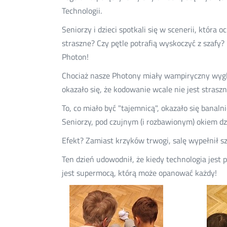
Technologii.
Seniorzy i dzieci spotkali się w scenerii, która
straszne? Czy pętle potrafią wyskoczyć z szaf
Photon!
Chociaż nasze Photony miały wampiryczny wyglą
okazało się, że kodowanie wcale nie jest straszne
To, co miało być "tajemnicą", okazało się banal
Seniorzy, pod czujnym (i rozbawionym) okiem dzie
Efekt? Zamiast krzyków trwogi, salę wypełnił szc
Ten dzień udowodnił, że kiedy technologia jest
jest supermocą, którą może opanować każdy!