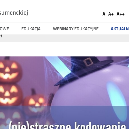
Ustaw
sumenckiej
A
A+
A++
Social
Domyślna
Większa
Naj
Medi
czcionka
czcionka
czci
TOWE
EDUKACJA
WEBINARY EDUKACYJNE
AKTUALN
-)