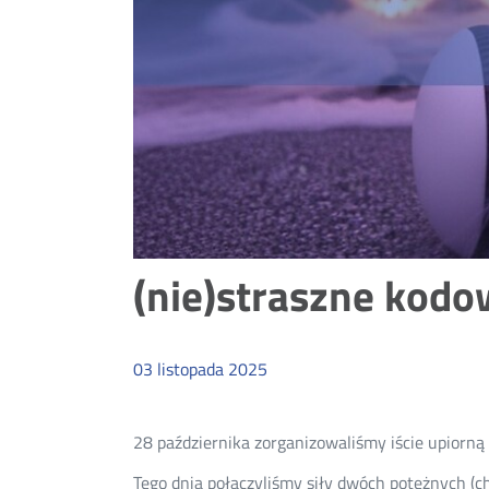
(nie)straszne kodow
03
listopada
2025
28 października zorganizowaliśmy iście upiorn
Tego dnia połączyliśmy siły dwóch potężnych (