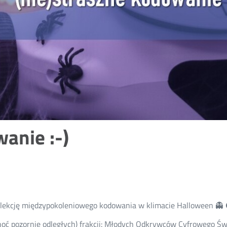
anie :-)
ą lekcję międzypokoleniowego kodowania w klimacie Halloween 👻 
choć pozornie odległych) frakcji: Młodych Odkrywców Cyfrowego Ś