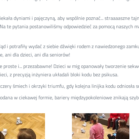
 ociekała dyniami i pajęczyną, aby wspólnie poznać... straaaaszne t
y? Na te pytania postanowiliśmy odpowiedzieć za pomocą naszych
d i potrafiły wydać z siebie dźwięki rodem z nawiedzonego zamku
, ani dla dzieci, ani dla seniorów!
nie proste i... przezabawne! Dzieci w mig opanowały tworzenie sekw
ci, z precyzją inżyniera układali bloki kodu bez psikusa.
zery śmiech i okrzyki triumfu, gdy kolejna linijka kodu odniosła s
 podana w ciekawej formie, bariery międzypokoleniowe znikają szyb