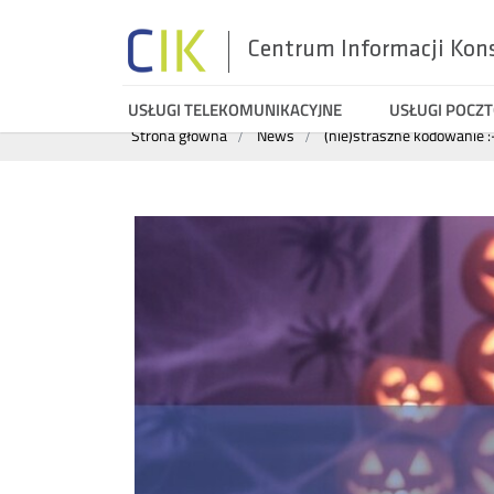
Centrum Informacji Kon
Menu
USŁUGI TELEKOMUNIKACYJNE
USŁUGI POCZ
Wyszukiwarka
Strona główna
News
(nie)straszne kodowanie :
top