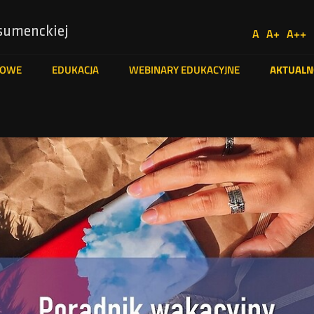
Usta
sumenckiej
A
A+
A++
Social
Domyślna
Większa
Naj
Medi
czcionka
czcionka
czc
TOWE
EDUKACJA
WEBINARY EDUKACYJNE
AKTUALN