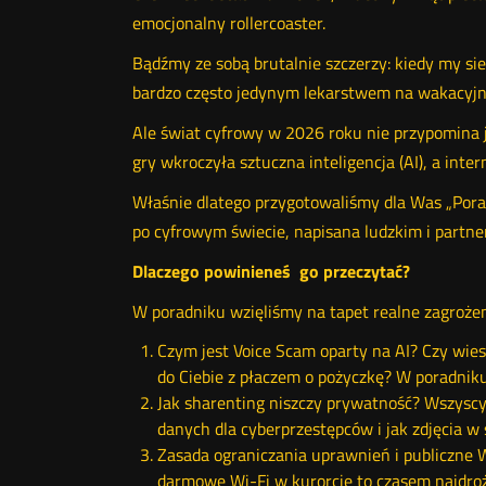
emocjonalny rollercoaster.
Bądźmy ze sobą brutalnie szczerzy: kiedy my sie
bardzo często jedynym lekarstwem na wakacyjną 
Ale świat cyfrowy w 2026 roku nie przypomina ju
gry wkroczyła sztuczna inteligencja (AI), a inte
Właśnie dlatego przygotowaliśmy dla Was „Por
po cyfrowym świecie, napisana ludzkim i partne
Dlaczego powinieneś go przeczytać?
W poradniku wzięliśmy na tapet realne zagrożeni
Czym jest Voice Scam oparty na AI? Czy wies
do Ciebie z płaczem o pożyczkę? W poradnik
Jak sharenting niszczy prywatność? Wszyscy
danych dla cyberprzestępców i jak zdjęcia 
Zasada ograniczania uprawnień i publiczne W
darmowe Wi-Fi w kurorcie to czasem najdro