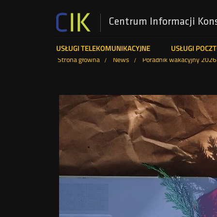
Centrum Informacji Kon
Menu
USŁUGI TELEKOMUNIKACYJNE
USŁUGI POCZ
Wyszukiwarka
Strona główna
News
Poradnik wakacyjny 2026
top