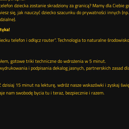
y telefon dziecka zostanie skradziony za granicą? Mamy dla Ciebie g
iesz się, jak nauczyć dziecko szacunku do prywatności innych (np.
zialne).
tyka!
ziecku telefon i odłącz router”. Technologia to naturalne środowis
m, gotowe triki techniczne do wdrożenia w 5 minut.
drukowania i podpisania dekalog jasnych, partnerskich zasad dla c
ć dzisiaj 15 minut na lekturę, wdróż nasze wskazówki i zyskaj świ
je nam swobodę bycia tu i teraz, bezpiecznie i razem.