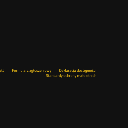
Nowa
akt
Formularz zgłoszeniowy
Deklaracja dostępności
karta
Standardy ochrony małoletnich