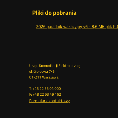
Pliki do pobrania
2026 poradnik wakacyjny v6 -
8,6 MB
plik P
Dane
Urząd Komunikacji Elektronicznej
ul. Giełdowa 7/9
kontaktowe
01-211 Warszawa
T: +48 22 33 04 000
F: +48 22 53 49 162
Formularz kontaktowy