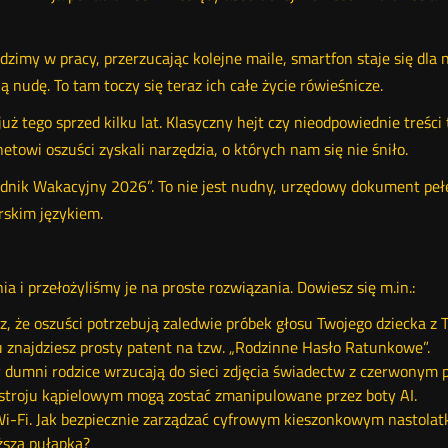
dzimy w pracy, przerzucając kolejne maile, smartfon staje się dla
nudę. To tam toczy się teraz ich całe życie rówieśnicze.
ż tego sprzed kilku lat. Klasyczny hejt czy nieodpowiednie treści 
rnetowi oszuści zyskali narzędzia, o których nam się nie śniło.
adnik Wakacyjny 2026”. To nie jest nudny, urzędowy dokument pe
rskim językiem.
a i przełożyliśmy je na proste rozwiązania. Dowiesz się m.in.:
z, że oszuści potrzebują zaledwie próbek głosu Twojego dziecka z T
u znajdziesz prosty patent na tzw. „Rodzinne Hasło Ratunkowe”.
 dumni rodzice wrzucają do sieci zdjęcia świadectw z czerwonym 
w stroju kąpielowym mogą zostać zmanipulowane przez boty AI.
i-Fi. Jak bezpiecznie zarządzać cyfrowym kieszonkowym nastolatka
ższa pułapka?