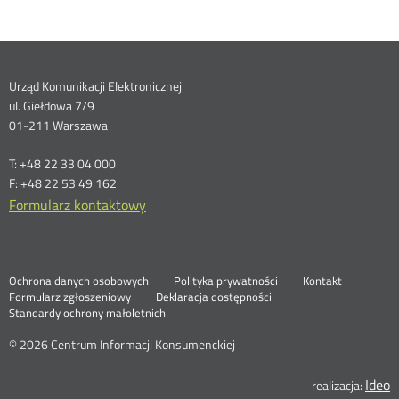
Dane
Urząd Komunikacji Elektronicznej
ul. Giełdowa 7/9
kontaktowe
01-211 Warszawa
T: +48 22 33 04 000
F: +48 22 53 49 162
Formularz kontaktowy
Ochrona danych osobowych
Polityka prywatności
Kontakt
Nowa
Formularz zgłoszeniowy
Deklaracja dostępności
karta
Standardy ochrony małoletnich
© 2026 Centrum Informacji Konsumenckiej
Ideo
N
realizacja: