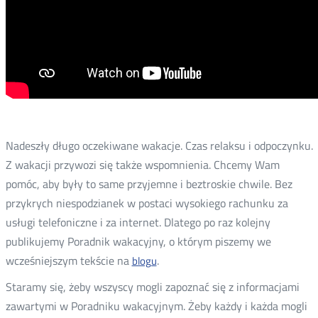
Nadeszły długo oczekiwane wakacje. Czas relaksu i odpoczynku.
Z wakacji przywozi się także wspomnienia. Chcemy Wam
pomóc, aby były to same przyjemne i beztroskie chwile. Bez
przykrych niespodzianek w postaci wysokiego rachunku za
usługi telefoniczne i za internet. Dlatego po raz kolejny
publikujemy Poradnik wakacyjny, o którym piszemy we
wcześniejszym tekście na
.
blogu
Staramy się, żeby wszyscy mogli zapoznać się z informacjami
zawartymi w Poradniku wakacyjnym. Żeby każdy i każda mogli