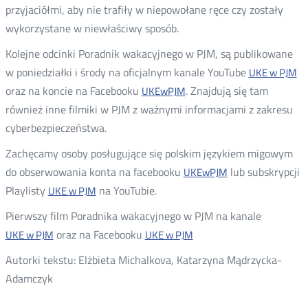
przyjaciółmi, aby nie trafiły w niepowołane ręce czy zostały
wykorzystane w niewłaściwy sposób.
Kolejne odcinki Poradnik wakacyjnego w PJM, są publikowane
w poniedziałki i środy na oficjalnym kanale YouTube
UKE w PJM
oraz na koncie na Facebooku
. Znajdują się tam
UKEwPJM
również inne filmiki w PJM z ważnymi informacjami z zakresu
cyberbezpieczeństwa.
Zachęcamy osoby posługujące się polskim językiem migowym
do obserwowania konta na facebooku
lub subskrypcji
UKEwPJM
Playlisty
na YouTubie.
UKE w PJM
Pierwszy film Poradnika wakacyjnego w PJM na kanale
oraz na Facebooku
UKE w PJM
UKE w PJM
Autorki tekstu: Elżbieta Michalkova, Katarzyna Mądrzycka-
Adamczyk