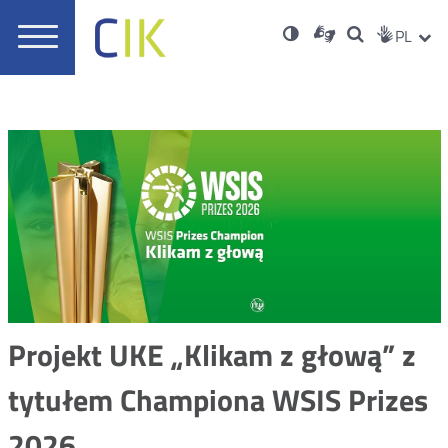
Usta
Otwórz
Nowa
Wersja
ZMI
Dla
Wyszukiwar
PL
Nowa
Social
zukaj
Menu
w
karta
niesłyszących
o
karta
JĘZ
PRZ
Med
główne
nowym
wysokim
oknie
kontraście
JĘZ
Projekt UKE „Klikam z głową” z
tytułem Championa WSIS Prizes
2026