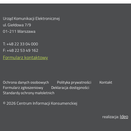
Dane
Urząd Komunikacji Elektronicznej
ul. Giełdowa 7/9
kontaktowe
01-211 Warszawa
T: +48 22 33 04 000
F: +48 22 53 49 162
Formularz kontaktowy
Ochrona danych osobowych
Polityka prywatności
Kontakt
Nowa
Formularz zgłoszeniowy
Deklaracja dostępności
karta
Standardy ochrony małoletnich
© 2026 Centrum Informacji Konsumenckiej
Ideo
N
realizacja:
k