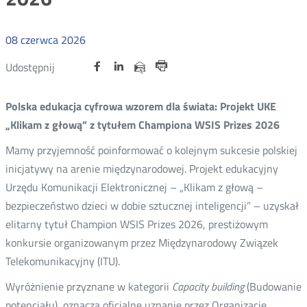
08
czerwca
2026
Udostępnij
Udostępnij
Udostępnij
Nowa
Nowa
Nowa
Udostępnij
Udostępnij
na
na
na
karta
karta
karta
przez
Drukuj
portalu
portalu
portalu
e-
Polska edukacja cyfrowa wzorem dla świata: Projekt UKE
Twitter
Facebook
Linkedin
mail
„Klikam z głową” z tytułem Championa WSIS Prizes 2026
Mamy przyjemność poinformować o kolejnym sukcesie polskiej
inicjatywy na arenie międzynarodowej. Projekt edukacyjny
Urzędu Komunikacji Elektronicznej – „Klikam z głową –
bezpieczeństwo dzieci w dobie sztucznej inteligencji” – uzyskał
elitarny tytuł Champion WSIS Prizes 2026, prestiżowym
konkursie organizowanym przez Międzynarodowy Związek
Telekomunikacyjny (ITU).
Wyróżnienie przyznane w kategorii
Capacity building
(Budowanie
potencjału), oznacza oficjalne uznanie przez Organizację