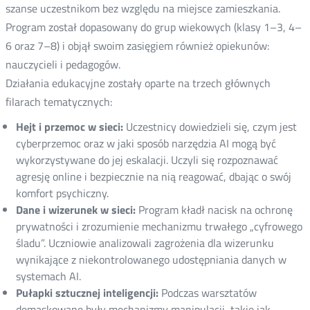
szanse uczestnikom bez względu na miejsce zamieszkania.
Program został dopasowany do grup wiekowych (klasy 1–3, 4–
6 oraz 7–8) i objął swoim zasięgiem również opiekunów:
nauczycieli i pedagogów.
Działania edukacyjne zostały oparte na trzech głównych
filarach tematycznych:
Hejt i przemoc w sieci:
Uczestnicy dowiedzieli się, czym jest
cyberprzemoc oraz w jaki sposób narzędzia AI mogą być
wykorzystywane do jej eskalacji. Uczyli się rozpoznawać
agresję online i bezpiecznie na nią reagować, dbając o swój
komfort psychiczny.
Dane i wizerunek w sieci:
Program kładł nacisk na ochronę
prywatności i zrozumienie mechanizmu trwałego „cyfrowego
śladu”. Uczniowie analizowali zagrożenia dla wizerunku
wynikające z niekontrolowanego udostępniania danych w
systemach AI.
Pułapki sztucznej inteligencji:
Podczas warsztatów
demaskowane były mechanizmy manipulacji, takie jak