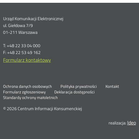
Dane
Urząd Komunikacji Elektronicznej
ul. Giełdowa 7/9
kontaktowe
01-211 Warszawa
T: +48 22 33 04 000
F: +48 22 53 49 162
Formularz kontaktowy
Ochrona danych osobowych
Polityka prywatności
Kontakt
Nowa
Formularz zgłoszeniowy
Deklaracja dostępności
karta
Standardy ochrony małoletnich
© 2026 Centrum Informacji Konsumenckiej
Ideo
N
realizacja:
k