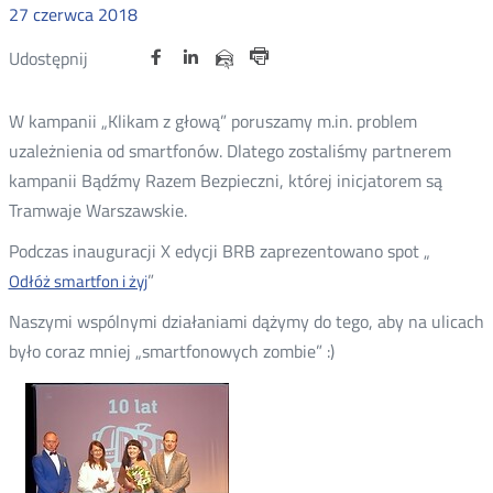
27
czerwca
2018
Udostępnij
Udostępnij
Udostępnij
Nowa
Nowa
Nowa
Udostępnij
Udostępnij
na
na
na
karta
karta
karta
przez
Drukuj
portalu
portalu
portalu
e-
W kampanii „Klikam z głową” poruszamy m.in. problem
Twitter
Facebook
Linkedin
mail
uzależnienia od smartfonów. Dlatego zostaliśmy partnerem
kampanii Bądźmy Razem Bezpieczni, której inicjatorem są
Tramwaje Warszawskie.
Podczas inauguracji X edycji BRB zaprezentowano spot „
”
Odłóż smartfon i żyj
Nowa
karta
Naszymi wspólnymi działaniami dążymy do tego, aby na ulicach
było coraz mniej „smartfonowych zombie” :)