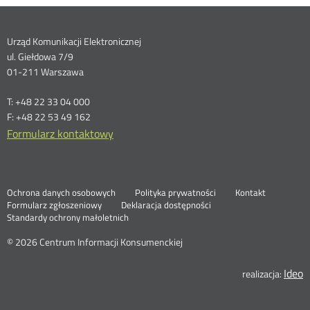
Dane
Urząd Komunikacji Elektronicznej
ul. Giełdowa 7/9
kontaktowe
01-211 Warszawa
T: +48 22 33 04 000
F: +48 22 53 49 162
Formularz kontaktowy
Ochrona danych osobowych
Polityka prywatności
Kontakt
Nowa
Formularz zgłoszeniowy
Deklaracja dostępności
karta
Standardy ochrony małoletnich
© 2026 Centrum Informacji Konsumenckiej
Ideo
N
realizacja:
k