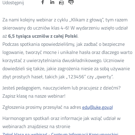
Udostępnij
Udostępnij
Udostępnij
Nowa
Nowa
Nowa
Udostępnij
Udostępnij
na
na
na
karta
karta
karta
przez
Drukuj
portalu
portalu
portalu
e-
Za nami kolejny webinar z cyklu „Klikam z głową”, tym razem
Twitter
Facebook
Linkedin
mail
skierowany do uczniów klas 4-6! W wydarzeniu wzięło udział
aż
6,5 tysiąca uczniów z całej Polski
.
Podczas spotkania opowiedzieliśmy, jak zadbać o bezpieczne
logowanie, tworzyć mocne i unikalne hasła oraz dlaczego warto
korzystać z uwierzytelniania dwuskładnikowego. Uczniowie
dowiedzieli się także, jakie zagrożenia niesie za sobą używanie
zbyt prostych haseł, takich jak „123456” czy „qwerty”.
Jesteś pedagogiem, nauczycielem lub pracujesz z dziećmi?
Zapisz klasę na nasze webinar!
Zgłoszenia prosimy przesyłać na adres
edu@uke.gov.pl
Harmonogram spotkań oraz informacje jak wziąć udział w
webinarach znajdziesz na stronie
Zgłoś klasę na webinar! - Centrum Informacji Konsumenckiej