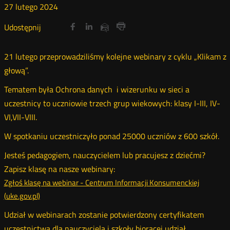
27
lutego
2024
Udostępnij
Udostępnij
Udostępnij
Nowa
Nowa
Nowa
Udostępnij
Udostępnij
na
na
na
karta
karta
karta
przez
Drukuj
portalu
portalu
portalu
e-
21 lutego przeprowadziliśmy kolejne webinary z cyklu „Klikam z
Twitter
Facebook
Linkedin
mail
głową”.
Tematem była Ochrona danych i wizerunku w sieci a
uczestnicy to uczniowie trzech grup wiekowych: klasy I-III, IV-
VI,VII-VIII.
W spotkaniu uczestniczyło ponad 25000 uczniów z 600 szkół.
Jesteś pedagogiem, nauczycielem lub pracujesz z dziećmi?
Zapisz klasę na nasze webinary:
Zgłoś klasę na webinar - Centrum Informacji Konsumenckiej
(uke.gov.pl)
Udział w webinarach zostanie potwierdzony certyfikatem
uczestnictwa dla nauczyciela i szkoły biorącej udział.