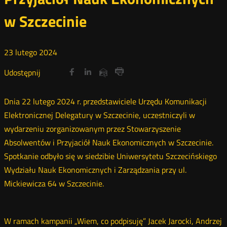
w Szczecinie
23
lutego
2024
Udostępnij
Udostępnij
Udostępnij
Nowa
Nowa
Nowa
Udostępnij
Udostępnij
na
na
na
karta
karta
karta
przez
Drukuj
portalu
portalu
portalu
e-
Dnia 22 lutego 2024 r. przedstawiciele Urzędu Komunikacji
Twitter
Facebook
Linkedin
mail
Elektronicznej Delegatury w Szczecinie, uczestniczyli w
wydarzeniu zorganizowanym przez Stowarzyszenie
Absolwentów i Przyjaciół Nauk Ekonomicznych w Szczecinie.
Spotkanie odbyło się w siedzibie Uniwersytetu Szczecińskiego
Wydziału Nauk Ekonomicznych i Zarządzania przy ul.
Mickiewicza 64 w Szczecinie.
W ramach kampanii „Wiem, co podpisuję” Jacek Jarocki, Andrzej