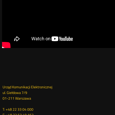
Dane
Urząd Komunikacji Elektronicznej
ul. Giełdowa 7/9
kontaktowe
01-211 Warszawa
T: +48 22 33 04 000
F: +48 22 53 49 162