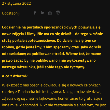
27
stycznia
2022
Udostępnij
Udostępnij
Udostępnij
Nowa
Nowa
Nowa
Udostępnij
Udostępnij
na
na
na
karta
karta
karta
przez
Drukuj
portalu
portalu
portalu
e-
Codziennie na portalach społecznościowych pojawiają się
Twitter
Facebook
Linkedin
mail
nowe zdjęcia i filmy. Nie ma co się dziwić - do tego właśnie
służą portale społecznościowe. Do dzielenia się tym co
robimy, gdzie jesteśmy, z kim spędzamy czas. Jako dorośli
odpowiadamy za publikowane treści. Wiemy też, że mamy
prawo żądać by nie publikowano i nie wykorzystywano
naszego wizerunku, jeśli sobie tego nie życzymy.
A co z dziećmi?
Większość z nas obecnie dowiaduje się o nowych członkach
rodziny z Facebooka lub Instagrama. Nikogo to już nie dziwi,
zdjęcia usg są chętnie lajkowane, komentarze to gratulacje i
inne miłe wiadomości. Nikt nie zastanawia się nad tym, że jest