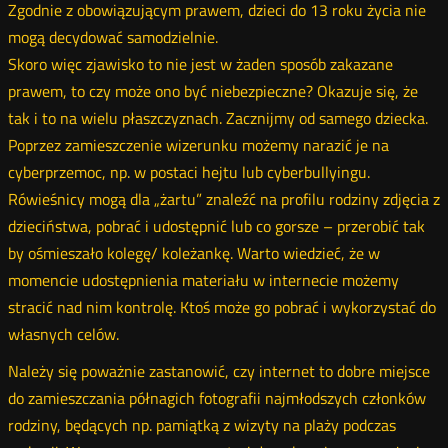
Zgodnie z obowiązującym prawem, dzieci do 13 roku życia nie
mogą decydować samodzielnie.
Skoro więc zjawisko to nie jest w żaden sposób zakazane
prawem, to czy może ono być niebezpieczne? Okazuje się, że
tak i to na wielu płaszczyznach. Zacznijmy od samego dziecka.
Poprzez zamieszczenie wizerunku możemy narazić je na
cyberprzemoc, np. w postaci hejtu lub cyberbullyingu.
Rówieśnicy mogą dla „żartu” znaleźć na profilu rodziny zdjęcia z
dzieciństwa, pobrać i udostępnić lub co gorsze – przerobić tak
by ośmieszało kolegę/ koleżankę. Warto wiedzieć, że w
momencie udostępnienia materiału w internecie możemy
stracić nad nim kontrolę. Ktoś może go pobrać i wykorzystać do
własnych celów.
Należy się poważnie zastanowić, czy internet to dobre miejsce
do zamieszczania półnagich fotografii najmłodszych członków
rodziny, będących np. pamiątką z wizyty na plaży podczas