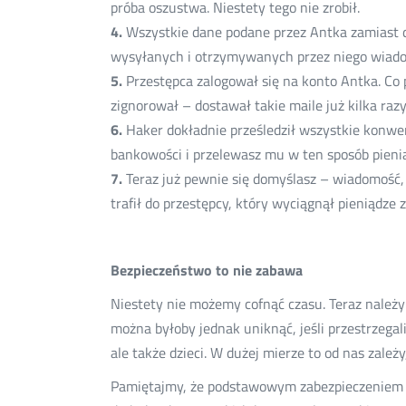
próba oszustwa. Niestety tego nie zrobił.
4.
Wszystkie dane podane przez Antka zamiast do
wysyłanych i otrzymywanych przez niego wiado
5.
Przestępca zalogował się na konto Antka. C
zignorował – dostawał takie maile już kilka razy
6.
Haker dokładnie prześledził wszystkie konwersa
bankowości i przelewasz mu w ten sposób pieni
7.
Teraz już pewnie się domyślasz – wiadomość, 
trafił do przestępcy, który wyciągnął pieniądze
Bezpieczeństwo to nie zabawa
Niestety nie możemy cofnąć czasu. Teraz należy 
można byłoby jednak uniknąć, jeśli przestrzega
ale także dzieci. W dużej mierze to od nas zależy
Pamiętajmy, że podstawowym zabezpieczeniem nas