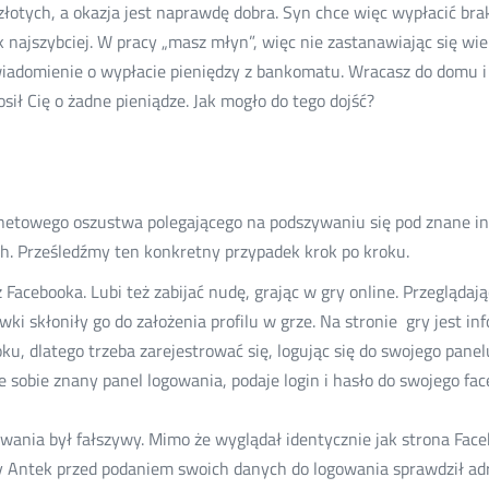
łotych, a okazja jest naprawdę dobra. Syn chce więc wypłacić br
k najszybciej. W pracy „masz młyn”, więc nie zastanawiając się wie
owiadomienie o wypłacie pieniędzy z bankomatu. Wracasz do domu 
osił Cię o żadne pieniądze. Jak mogło do tego dojść?
ernetowego oszustwa polegającego na podszywaniu się pod znane in
h. Prześledźmy ten konkretny przypadek krok po kroku.
acebooka. Lubi też zabijać nudę, grając w gry online. Przeglądając
wki skłoniły go do założenia profilu w grze. Na stronie gry jest in
u, dlatego trzeba zarejestrować się, logując się do swojego panel
obie znany panel logowania, podaje login i hasło do swojego fac
owania był fałszywy. Mimo że wyglądał identycznie jak strona Fac
Antek przed podaniem swoich danych do logowania sprawdził adres 