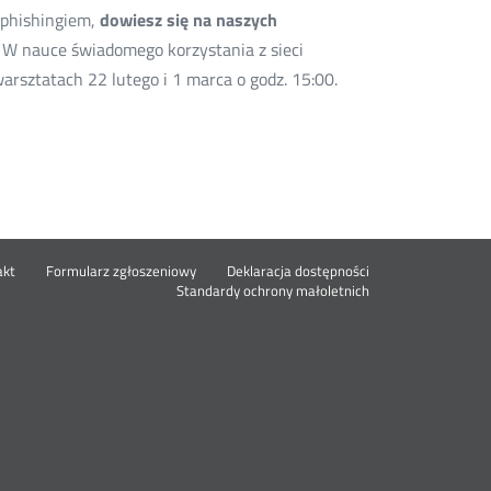
d phishingiem,
dowiesz się na naszych
. W nauce świadomego korzystania z sieci
arsztatach 22 lutego i 1 marca o godz. 15:00.
Nowa
akt
Formularz zgłoszeniowy
Deklaracja dostępności
karta
Standardy ochrony małoletnich