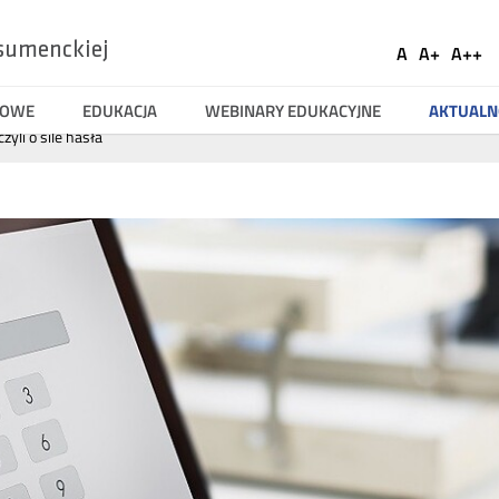
Ustaw
sumenckiej
A
A+
A++
Social
Domyślna
Większa
Naj
Medi
czcionka
czcionka
czci
TOWE
EDUKACJA
WEBINARY EDUKACYJNE
AKTUALN
zyli o sile hasła