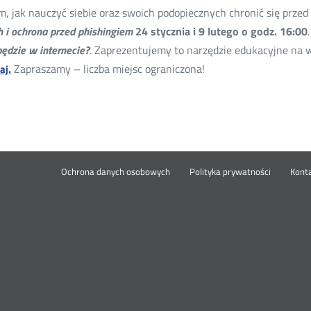
m, jak nauczyć siebie oraz swoich podopiecznych chronić się prze
 i ochrona przed phishingiem
24 stycznia i 9 lutego o godz. 16:00
będzie w internecie?
. Zaprezentujemy to narzędzie edukacyjne na w
Zapraszamy – liczba miejsc ograniczona!
aj.
Ochrona danych osobowych
Polityka prywatności
Kont