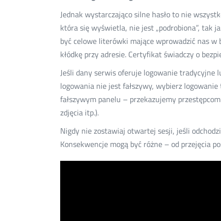
Jednak wystarczająco silne hasło to nie wszyst
która się wyświetla, nie jest „podrobiona”, tak
być celowe literówki mające wprowadzić nas w bł
kłódkę przy adresie. Certyfikat świadczy o bezp
Jeśli dany serwis oferuje logowanie tradycyjne
logowania nie jest fałszywy, wybierz logowani
fałszywym panelu – przekazujemy przestępcom s
zdjęcia itp.).
Nigdy nie zostawiaj otwartej sesji, jeśli odchod
Konsekwencje mogą być różne – od przejęcia pos