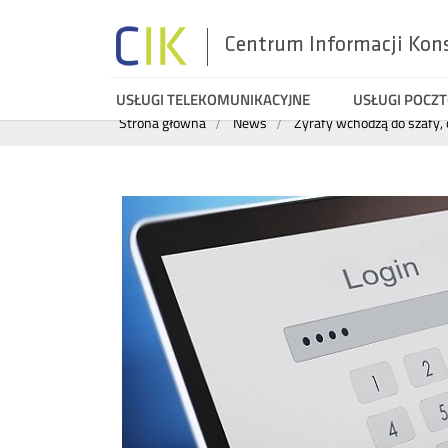
Centrum Informacji Kon
Menu
USŁUGI TELEKOMUNIKACYJNE
USŁUGI POCZ
Wyszukiwarka
Strona główna
News
Żyrafy wchodzą do szafy, c
top