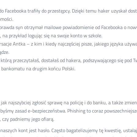
 Facebooka trafiły do przestępcy. Dzięki temu haker uzyskał dost
mości.
o prawda syn otrzymał mailowe powiadomienie od Facebooka o now
, na przykład logując się na swoje konto w szkole.
cje Antka – z kim i kiedy najczęściej pisze, jakiego języka używa.
ądze.
którą przeczytałaś, dostałaś od hakera, podszywającego się pod T
 z bankomatu na drugim końcu Polski.
jak najszybciej zgłosić sprawę na policję i do banku, a także zmie
libyśmy zasad e-bezpieczeństwa. Phishing to coraz powszechniejsze
, czy padniemy jego ofiarą.
zych kont jest hasło. Często bagatelizujemy tę kwestię, ustalają