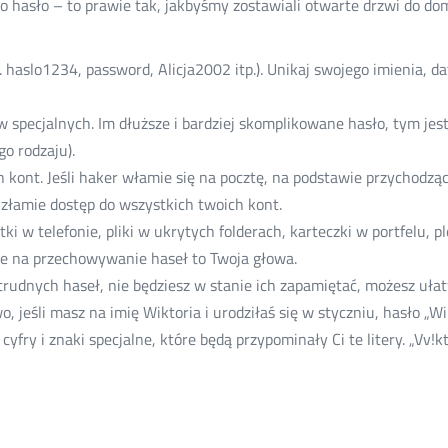
 hasło – to prawie tak, jakbyśmy zostawiali otwarte drzwi do do
haslo1234, password, Alicja2002 itp.). Unikaj swojego imienia, d
ków specjalnych. Im dłuższe i bardziej skomplikowane hasło, tym je
go rodzaju).
 kont. Jeśli haker włamie się na pocztę, na podstawie przychodzą
 złamie dostęp do wszystkich twoich kont.
ki w telefonie, pliki w ukrytych folderach, karteczki w portfelu, 
ce na przechowywanie haseł to Twoja głowa.
e trudnych haseł, nie będziesz w stanie ich zapamiętać, możesz uł
o, jeśli masz na imię Wiktoria i urodziłaś się w styczniu, hasło „
cyfry i znaki specjalne, które będą przypominały Ci te litery. „Vv!