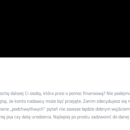
trochę dalszej Ci osoby, która prosi o pomoc finansową? Nie podej
aj, że konto nadawcy może być przejęte. Zanim zdecydujesz się n
dawanie „podchwytliwych” pytań nie zawsze będzie dobrym wyjściem.
mię psa czy datę urodzenia. Najlepiej po prostu zadzwonić do dane