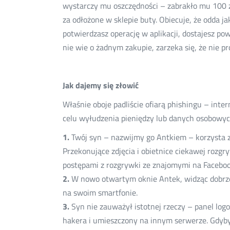
wystarczy mu oszczędności – zabrakło mu 100 z
za odłożone w sklepie buty. Obiecuje, że odda ja
potwierdzasz operację w aplikacji, dostajesz p
nie wie o żadnym zakupie, zarzeka się, że nie pr
Jak dajemy się złowić
Właśnie oboje padliście ofiarą phishingu – int
celu wyłudzenia pieniędzy lub danych osobowyc
1.
Twój syn – nazwijmy go Antkiem – korzysta z F
Przekonujące zdjęcia i obietnice ciekawej rozgry
postępami z rozgrywki ze znajomymi na Facebook
2.
W nowo otwartym oknie Antek, widząc dobrze s
na swoim smartfonie.
3.
Syn nie zauważył istotnej rzeczy – panel log
hakera i umieszczony na innym serwerze. Gdyby 