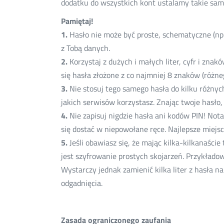
dodatku do wszystkich kont ustalamy takie samo
Pamiętaj!
1.
Hasło nie może być proste, schematyczne (np. 
z Tobą danych.
2.
Korzystaj z dużych i małych liter, cyfr i zna
się hasła złożone z co najmniej 8 znaków (różne
3.
Nie stosuj tego samego hasła do kilku różnych
jakich serwisów korzystasz. Znając twoje hasło,
4.
Nie zapisuj nigdzie hasła ani kodów PIN! Notat
się dostać w niepowołane ręce. Najlepsze miejs
5.
Jeśli obawiasz się, że mając kilka-kilkanaści
jest szyfrowanie prostych skojarzeń. Przykładow
Wystarczy jednak zamienić kilka liter z hasła na 
odgadnięcia.
Zasada ograniczonego zaufania