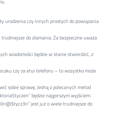
mu.
aty urodzenia czy innych prostych do powiązania
st trudniejsze do złamania. Za bezpieczne uważa
cych wiadomości będzie w stanie stwierdzić, z
plecaku czy za etui telefonu – to wszystko może
atwić sobie sprawę. Jedną z polecanych metod
WiktoriaStyczen” będzie najgorszym wyjściem.
kt0ri@$tycz3n” jest już o wiele trudniejsze do