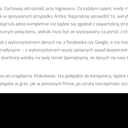
ko. Zachowaj ostrożność przy logowaniu. Za każdym razem, kiedy ma
 jak w opisywanym przypadku Antka. Najprościej sprawdzić to, wer
ąd lub adres kompletnie nie będzie się zgadzał z zawartością stron
iecznym połączeniu, jednak musi być on wystawiony na portal, z kt
 lub z wykorzystaniem danych np. z Facebooka czy Google, a nie ma
e tradycyjne – z wykorzystaniem wyżej opisanych zasad bezpiecze
karbnicę wiedzy na swój temat (pamiętajmy, ile danych na nasz t
zisz od urządzenia. Ktokolwiek, kto podejdzie do komputera, będzie
tępów w grze, jak w poniższym filmie, po utratę oszczędności życi