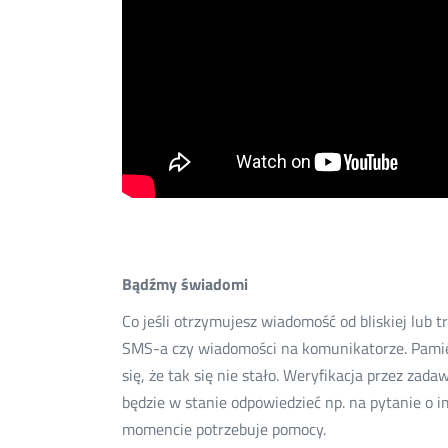
Bądźmy świadomi
Co jeśli otrzymujesz wiadomość od bliskiej lub 
SMS-a czy wiadomości na komunikatorze. Pamięt
się, że tak się nie stało. Weryfikacja przez za
będzie w stanie odpowiedzieć np. na pytanie o i
momencie potrzebuje pomocy.