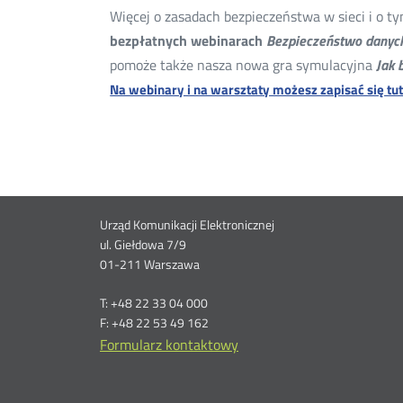
Więcej o zasadach bezpieczeństwa w sieci i o ty
bezpłatnych webinarach
Bezpieczeństwo danych
pomoże także nasza nowa gra symulacyjna
Jak 
Na webinary i na warsztaty możesz zapisać się tut
Dane
Urząd Komunikacji Elektronicznej
ul. Giełdowa 7/9
kontaktowe
01-211 Warszawa
T: +48 22 33 04 000
F: +48 22 53 49 162
Formularz kontaktowy