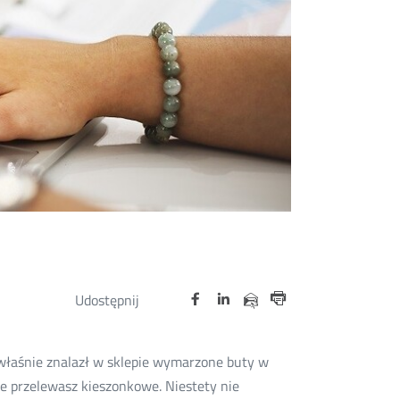
Udostępnij
Udostępnij
Udostępnij
Nowa
Nowa
Nowa
Udostępnij
Udostępnij
na
na
na
karta
karta
karta
przez
Drukuj
portalu
portalu
portalu
e-
 właśnie znalazł w sklepie wymarzone buty w
Twitter
Facebook
Linkedin
mail
nie przelewasz kieszonkowe. Niestety nie