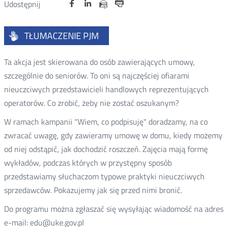
Udostępnij
Udostępnij
Udostępnij
Nowa
Nowa
Nowa
Udostępnij
Udostępnij
na
na
na
karta
karta
karta
przez
Drukuj
portalu
portalu
portalu
e-
TŁUMACZENIE PJM
Twitter
Facebook
Linkedin
mail
Ta akcja jest skierowana do osób zawierających umowy,
szczególnie do seniorów. To oni są najczęściej ofiarami
nieuczciwych przedstawicieli handlowych reprezentujących
operatorów. Co zrobić, żeby nie zostać oszukanym?
W ramach kampanii "Wiem, co podpisuję" doradzamy, na co
zwracać uwagę, gdy zawieramy umowę w domu, kiedy możemy
od niej odstąpić, jak dochodzić roszczeń. Zajęcia mają formę
wykładów, podczas których w przystępny sposób
przedstawiamy słuchaczom typowe praktyki nieuczciwych
sprzedawców. Pokazujemy jak się przed nimi bronić.
Do programu można zgłaszać się wysyłając wiadomość na adres
e-mail: edu@uke.gov.pl