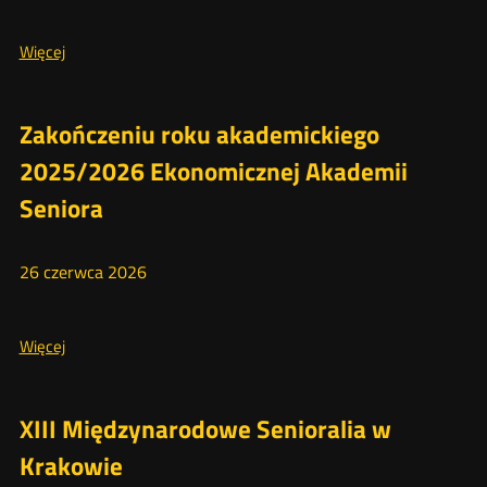
Więcej
Więcej
o:
Poradnik
wakacyjny
Zakończeniu roku akademickiego
2026
2025/2026 Ekonomicznej Akademii
Seniora
26
czerwca
2026
Więcej
Więcej
o:
Zakończeniu
roku
XIII Międzynarodowe Senioralia w
akademickiego
Krakowie
2025/2026