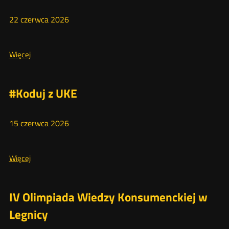
Ekonomicznej
Akademii
22
czerwca
2026
Seniora
Więcej
Więcej
o:
XIII
Międzynarodowe
#Koduj z UKE
Senioralia
w
15
czerwca
2026
Krakowie
Więcej
Więcej
o:
#Koduj
z
IV Olimpiada Wiedzy Konsumenckiej w
UKE
Legnicy