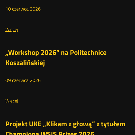
10
czerwca
2026
Więcej
Więcej
o:
IV
Olimpiada
„Workshop 2026” na Politechnice
Wiedzy
Koszalińskiej
Konsumenckiej
w
Legnicy
09
czerwca
2026
Więcej
Więcej
o:
„Workshop
2026”
Projekt UKE „Klikam z głową” z tytułem
na
Championa WSIS Prizes 2026
Politechnice