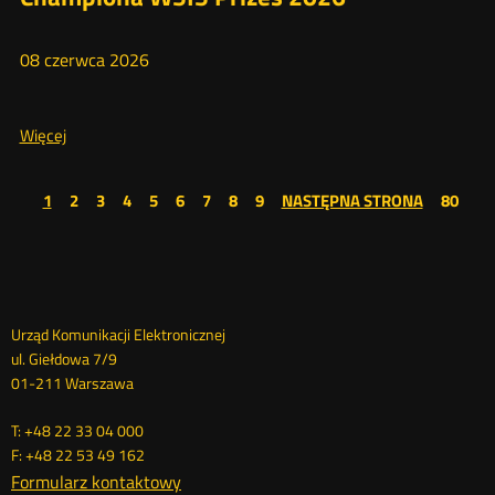
Koszalińskiej
08
czerwca
2026
Więcej
Więcej
o:
Projekt
UKE
strona
strona
strona
strona
strona
strona
strona
strona
stro
1
2
3
4
5
6
7
8
9
NASTĘPNA STRONA
80
80
„Klikam
z
głową”
z
Dane
Urząd Komunikacji Elektronicznej
tytułem
ul. Giełdowa 7/9
kontaktowe
Championa
01-211 Warszawa
WSIS
T: +48 22 33 04 000
Prizes
F: +48 22 53 49 162
2026
Formularz kontaktowy