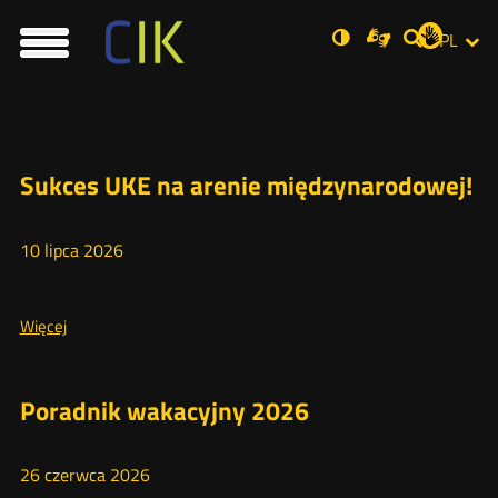
Usta
Otwórz
Nowa
Wersja
ZMI
Dla
PL
Nowa
Social
zukaj
w
karta
niesłyszących
Menu
o
karta
JĘZ
Wyszukiwar
PRZ
Med
nowym
główne
standardowym
oknie
kontraście
JĘZ
Aktualności
Sukces UKE na arenie międzynarodowej!
10
lipca
2026
Więcej
Więcej
o:
Sukces
UKE
Poradnik wakacyjny 2026
na
arenie
26
czerwca
2026
międzynarodowej!