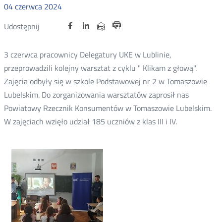
04
czerwca
2024
Udostępnij
Udostępnij
Udostępnij
Nowa
Nowa
Nowa
Udostępnij
Udostępnij
na
na
na
karta
karta
karta
przez
Drukuj
portalu
portalu
portalu
e-
3 czerwca pracownicy Delegatury UKE w Lublinie,
Twitter
Facebook
Linkedin
mail
przeprowadzili kolejny warsztat z cyklu " Klikam z głową".
Zajęcia odbyły się w szkole Podstawowej nr 2 w Tomaszowie
Lubelskim. Do zorganizowania warsztatów zaprosił nas
Powiatowy Rzecznik Konsumentów w Tomaszowie Lubelskim.
W zajęciach wzięło udział 185 uczniów z klas III i IV.