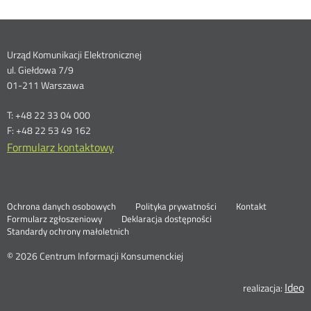
Dane
Urząd Komunikacji Elektronicznej
ul. Giełdowa 7/9
kontaktowe
01-211 Warszawa
T: +48 22 33 04 000
F: +48 22 53 49 162
Formularz kontaktowy
Ochrona danych osobowych
Polityka prywatności
Kontakt
Nowa
Formularz zgłoszeniowy
Deklaracja dostępności
karta
Standardy ochrony małoletnich
© 2026 Centrum Informacji Konsumenckiej
Ideo
N
realizacja:
k