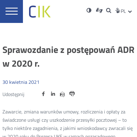
Usta
Otwórz
Nowa
Wersja
ZMI
Dla
Wyszukiwar
PL
Nowa
Social
zukaj
Menu
w
karta
niesłyszących
o
karta
JĘZ
PRZ
Med
główne
nowym
wysokim
oknie
kontraście
JĘZ
Sprawozdanie z postępowań ADR
w 2020 r.
30
kwietnia
2021
Udostępnij
Udostępnij
Udostępnij
Nowa
Nowa
Nowa
Udostępnij
Udostępnij
na
na
na
karta
karta
karta
przez
Drukuj
portalu
portalu
portalu
e-
Zawarcie, zmiana warunków umowy, rozliczenia i opłaty za
Twitter
Facebook
Linkedin
mail
świadczone usługi czy uszkodzenie przesyłki pocztowej – to
tylko niektóre zagadnienia, z jakimi wnioskodawcy zwracali się
w 2020 roku do Prezesa UKE w ramach pozasądowego