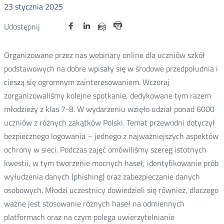
23
stycznia
2025
Udostępnij
Udostępnij
Udostępnij
Nowa
Nowa
Nowa
Udostępnij
Udostępnij
na
na
na
karta
karta
karta
przez
Drukuj
portalu
portalu
portalu
e-
Organizowane przez nas webinary online dla uczniów szkół
Twitter
Facebook
Linkedin
mail
podstawowych na dobre wpisały się w środowe przedpołudnia i
cieszą się ogromnym zainteresowaniem. Wczoraj
zorganizowaliśmy kolejne spotkanie, dedykowane tym razem
młodzieży z klas 7-8. W wydarzeniu wzięło udział ponad 6000
uczniów z różnych zakątków Polski. Temat przewodni dotyczył
bezpiecznego logowania – jednego z najważniejszych aspektów
ochrony w sieci. Podczas zajęć omówiliśmy szereg istotnych
kwestii, w tym tworzenie mocnych haseł, identyfikowanie prób
wyłudzenia danych (phishing) oraz zabezpieczanie danych
osobowych. Młodzi uczestnicy dowiedzieli się również, dlaczego
ważne jest stosowanie różnych haseł na odmiennych
platformach oraz na czym polega uwierzytelnianie