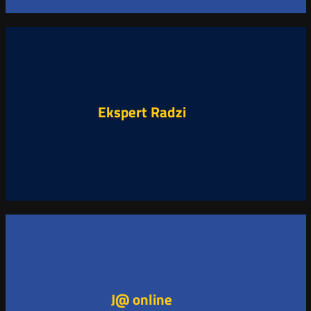
Ekspert Radzi
J@ online