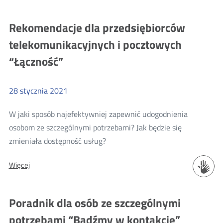
Pierwsze
webinary
Rekomendacje dla przedsiębiorców
dla
telekomunikacyjnych i pocztowych
nauczycieli
za
“Łączność”
nami
28
stycznia
2021
W jaki sposób najefektywniej zapewnić udogodnienia
osobom ze szczególnymi potrzebami? Jak będzie się
Więcej
zmieniała dostępność usług?
o:
Więcej
Rekomendacje
dla
przedsiębiorców
Poradnik dla osób ze szczególnymi
telekomunikacyjnych
potrzebami “Bądźmy w kontakcie”
i