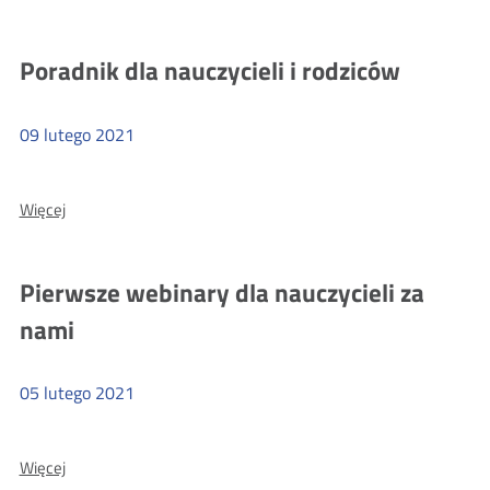
Zgłoś
klasę
Poradnik dla nauczycieli i rodziców
na
webinar!
09
lutego
2021
Więcej
Więcej
o:
Poradnik
dla
Pierwsze webinary dla nauczycieli za
nauczycieli
nami
i
rodziców
05
lutego
2021
Więcej
Więcej
o: