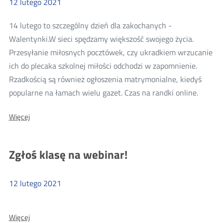
12
lutego
2021
14 lutego to szczególny dzień dla zakochanych -
Walentynki.W sieci spędzamy większość swojego życia.
Przesyłanie miłosnych pocztówek, czy ukradkiem wrzucanie
ich do plecaka szkolnej miłości odchodzi w zapomnienie.
Rzadkością są również ogłoszenia matrymonialne, kiedyś
Więcej
popularne na łamach wielu gazet. Czas na randki online.
o:
Więcej
Porady
walent
Zgłoś klasę na webinar!
12
lutego
2021
Więcej
Więcej
o: