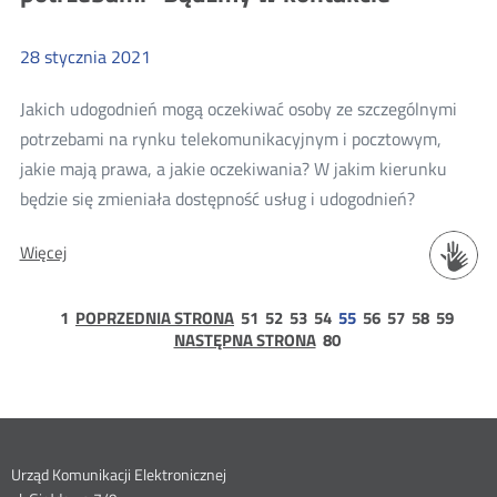
pocztowych
“Łączność”
28
stycznia
2021
Jakich udogodnień mogą oczekiwać osoby ze szczególnymi
potrzebami na rynku telekomunikacyjnym i pocztowym,
jakie mają prawa, a jakie oczekiwania? W jakim kierunku
Więcej
będzie się zmieniała dostępność usług i udogodnień?
o:
Więcej
Poradnik
dla
strona
strona
strona
strona
strona
strona
strona
strona
osób
strona
1
POPRZEDNIA STRONA
51
52
53
54
55
56
57
58
59
1
strona
NASTĘPNA STRONA
80
ze
80
szczególny
potrzebam
“Bądźmy
w
Dane
Urząd Komunikacji Elektronicznej