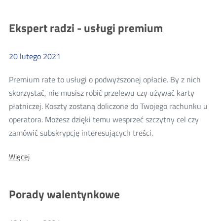
"na
szczepionkę"
Ekspert radzi - usługi premium
20
lutego
2021
Premium rate to usługi o podwyższonej opłacie. By z nich
skorzystać, nie musisz robić przelewu czy używać karty
płatniczej. Koszty zostaną doliczone do Twojego rachunku u
operatora. Możesz dzięki temu wesprzeć szczytny cel czy
Więcej
zamówić subskrypcję interesujących treści.
o:
Więcej
Ekspert
radzi
-
Porady walentynkowe
usługi
premium