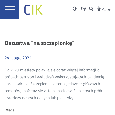
Usta
Otwórz
Nowa
Wersja
ZMI
Dla
Wyszukiwar
PL
Nowa
Social
zukaj
Menu
w
karta
niesłyszących
o
karta
JĘZ
PRZ
Med
główne
nowym
wysokim
oknie
kontraście
JĘZ
Aktualności
Oszustwa "na szczepionkę"
24
lutego
2021
Od kilku miesięcy pojawia się coraz więcej informacji o
próbach oszustw i wyłudzeń wykorzystujących pandemię
koronawirusa. Szczepienia są teraz jednym z głównych
tematów, możemy się zatem spodziewać kolejnych prób
Więcej
kradzieży naszych danych lub pieniędzy.
o:
Więcej
Oszustwa