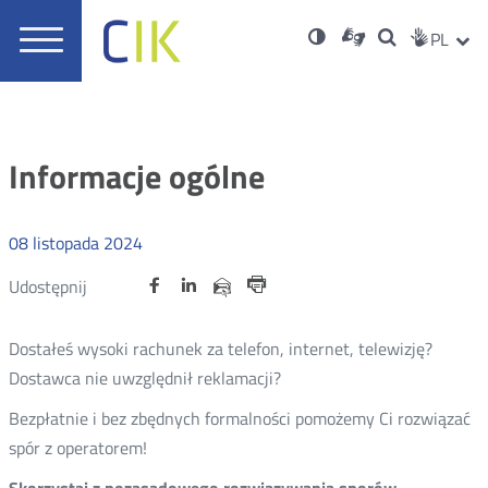
Usta
Otwórz
Nowa
Wersja
ZMI
Dla
Wyszukiwar
PL
Nowa
Social
zukaj
Menu
w
karta
niesłyszących
o
karta
JĘZ
PRZ
Med
główne
nowym
wysokim
oknie
kontraście
JĘZ
Informacje ogólne
08
listopada
2024
Udostępnij
Udostępnij
Udostępnij
Nowa
Nowa
Nowa
Udostępnij
Udostępnij
na
na
na
karta
karta
karta
przez
Drukuj
portalu
portalu
portalu
e-
Dostałeś wysoki rachunek za telefon, internet, telewizję?
Twitter
Facebook
Linkedin
mail
Dostawca nie uwzględnił reklamacji?
Bezpłatnie i bez zbędnych formalności pomożemy Ci rozwiązać
spór z operatorem!