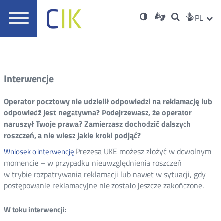
Usta
Otwórz
Nowa
Wersja
ZMI
Dla
Wyszukiwar
PL
Nowa
Social
zukaj
Menu
w
karta
niesłyszących
o
karta
JĘZ
PRZ
Med
główne
nowym
wysokim
oknie
kontraście
JĘZ
Interwencje
Operator pocztowy nie udzielił odpowiedzi na reklamację lub
odpowiedź jest negatywna? Podejrzewasz, że operator
naruszył Twoje prawa? Zamierzasz dochodzić dalszych
roszczeń, a nie wiesz jakie kroki podjąć?
Nowa
Prezesa UKE możesz złożyć w dowolnym
Wniosek o interwencję
momencie – w przypadku nieuwzględnienia roszczeń
karta
w trybie rozpatrywania reklamacji lub nawet w sytuacji, gdy
postępowanie reklamacyjne nie zostało jeszcze zakończone.
W toku interwencji: