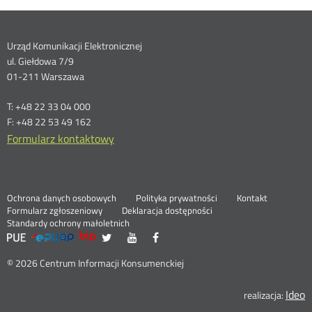
Dane
Urząd Komunikacji Elektronicznej
ul. Giełdowa 7/9
kontaktowe
01-211 Warszawa
T: +48 22 33 04 000
F: +48 22 53 49 162
Formularz kontaktowy
Ochrona danych osobowych
Polityka prywatności
Kontakt
Nowa
Formularz zgłoszeniowy
Deklaracja dostępności
karta
Standardy ochrony małoletnich
UKE
UKE
UKE
UKE
Nowa
Nowa
Nowa
>
na
na
na
karta
karta
karta
Serwisy
Social
portalu
portalu
portalu
© 2026 Centrum Informacji Konsumenckiej
Media
Twitter
Youtube
Facebook
Ideo
N
realizacja: