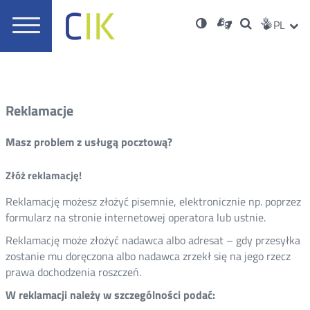
Usta
Otwórz
Nowa
Wersja
ZMI
Dla
Wyszukiwar
PL
Nowa
Social
zukaj
Menu
w
karta
niesłyszących
o
karta
JĘZ
PRZ
Med
główne
nowym
wysokim
oknie
kontraście
JĘZ
Reklamacje
Masz problem z usługą pocztową?
Złóż reklamację!
Reklamację możesz złożyć pisemnie, elektronicznie np. poprzez
formularz na stronie internetowej operatora lub ustnie.
Reklamację może złożyć nadawca albo adresat – gdy przesyłka
zostanie mu doręczona albo nadawca zrzekł się na jego rzecz
prawa dochodzenia roszczeń.
W reklamacji należy w szczególności podać: