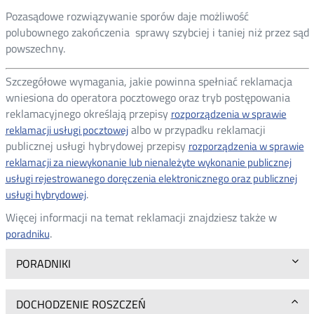
Pozasądowe rozwiązywanie sporów daje możliwość
polubownego zakończenia sprawy szybciej i taniej niż przez sąd
powszechny.
Szczegółowe wymagania, jakie powinna spełniać reklamacja
wniesiona do operatora pocztowego oraz tryb postępowania
reklamacyjnego określają przepisy
rozporządzenia w sprawie
Nowa
albo w przypadku reklamacji
reklamacji usługi pocztowej
publicznej usługi hybrydowej przepisy
karta
rozporządzenia w sprawie
reklamacji za niewykonanie lub nienależyte wykonanie publicznej
usługi rejestrowanego doręczenia elektronicznego oraz publicznej
.
usługi hybrydowej
Więcej informacji na temat reklamacji znajdziesz także w
Nowa
.
poradniku
karta
PORADNIKI
DOCHODZENIE ROSZCZEŃ