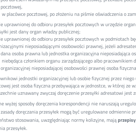
pocztowej,
w placówce pocztowej, po złożeniu na piśmie oświadczenia o za
ie uprawnionej do odbioru przesyłek pocztowych w urzędzie organu
syłki jest dany organ władzy publicznej;
ie uprawnionej do odbioru przesyłek pocztowych w podmiotach b
nizacyjnymi nieposiadającymi osobowości prawnej, jeżeli adresatem
dana osoba prawna lub jednostka organizacyjna nieposiadająca o
niebędąca członkiem organu zarządzającego albo pracownikiem da
organizacyjnej nieposiadającej osobowości prawnej osoba fizyczn
ownikowi jednostki organizacyjnej lub osobie fizycznej przez niego
towej jest osoba fizyczna przebywająca w jednostce, w której ze wz
zechnie uznawany zwyczaj doręczenie przesyłki adresatowi jest z
ne wyżej sposoby doręczenia korespondencji nie naruszają uregu
i zasady doręczania przesyłek mogą być uregulowane odmiennie prz
eństwo stosowania, uwzględniając normy kolizyjne, mają
przepisy
ia przesyłek.