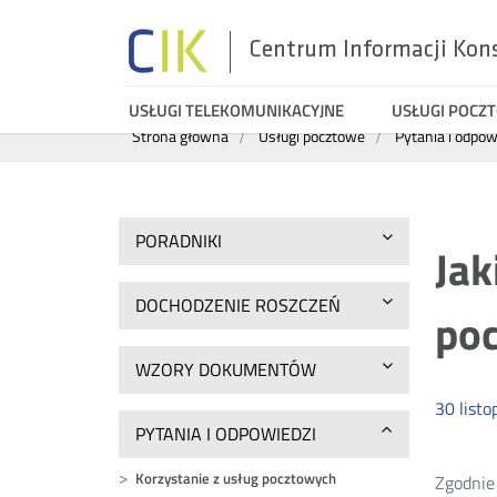
Centrum Informacji Kon
Menu
USŁUGI TELEKOMUNIKACYJNE
USŁUGI POCZ
Wyszukiwarka
Strona główna
Usługi pocztowe
Pytania i odpow
top
PORADNIKI
Jak
DOCHODZENIE ROSZCZEŃ
po
WZORY DOKUMENTÓW
30
listo
PYTANIA I ODPOWIEDZI
Korzystanie z usług pocztowych
Zgodnie