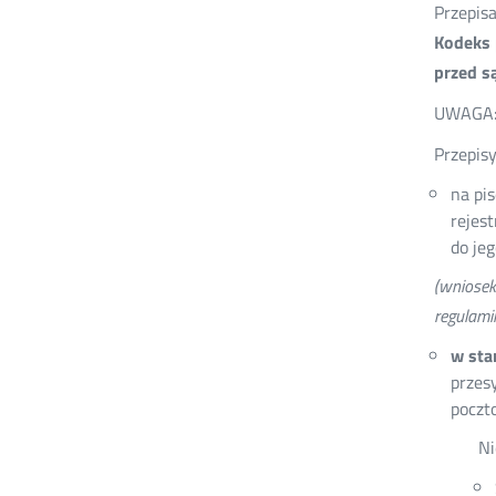
Przepis
Kodeks 
przed s
UWAGA
Przepis
na pi
rejes
do je
(wniosek
regulami
w sta
przes
poczt
Ni