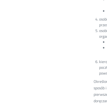
osob
prze
osob
orga
kier
pocz
pows
Określo
sposób 
pierwsz
doręczan