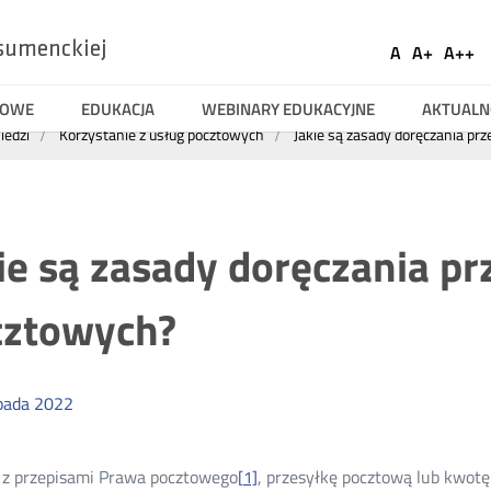
Ustaw
sumenckiej
A
A+
A++
Social
Domyślna
Większa
Naj
Medi
czcionka
czcionka
czci
TOWE
EDUKACJA
WEBINARY EDUKACYJNE
AKTUALN
iedzi
Korzystanie z usług pocztowych
Jakie są zasady doręczania pr
ie są zasady doręczania pr
cztowych?
pada
2022
 z przepisami Prawa pocztowego
, przesyłkę pocztową lub kwot
[1]