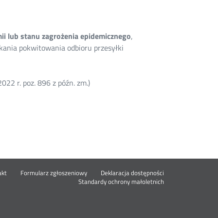
ii lub stanu zagrożenia epidemicznego
,
ania pokwitowania odbioru przesyłki
2022 r. poz. 896 z późn. zm.)
Nowa
akt
Formularz zgłoszeniowy
Deklaracja dostępności
karta
Standardy ochrony małoletnich