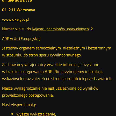
ul. Giełdowa 7/9
01-211 Warszawa
www.uke.gov.pl
Numer wpisu do
: 2
Rejestru podmiotów uprawnionych
Nowa
karta
ADR w Unii Europejskiej
Nowa
karta
Jesteśmy organem samodzielnym, niezależnym i bezstronnym
w stosunku do stron sporu cywilnoprawnego.
Zachowamy w tajemnicy wszelkie informacje uzyskane
w trakcie postępowania ADR. Nie przyjmujemy instrukcji,
wskazówek oraz zaleceń od stron sporu lub ich przedstawicieli.
Nasze wynagrodzenie nie jest uzależnione od wyników
prowadzonego postępowania.
Nasi eksperci mają:
wyższe wykształcenie,