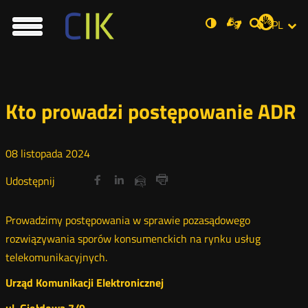
Usta
Otwórz
Nowa
Wersja
ZMI
Dla
PL
Nowa
Social
zukaj
w
karta
niesłyszących
Menu
o
karta
JĘZ
Wyszukiwar
PRZ
Med
nowym
główne
standardowym
oknie
kontraście
JĘZ
Kto prowadzi postępowanie ADR
08
listopada
2024
Udostępnij
Udostępnij
Udostępnij
Nowa
Nowa
Nowa
Udostępnij
Udostępnij
na
na
na
karta
karta
karta
przez
Drukuj
portalu
portalu
portalu
e-
Prowadzimy postępowania w sprawie pozasądowego
Twitter
Facebook
Linkedin
mail
rozwiązywania sporów konsumenckich na rynku usług
telekomunikacyjnych.
Urząd Komunikacji Elektronicznej