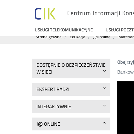
Centrum Informacji Kon
Menu
USŁUGI TELEKOMUNIKACYJNE
USŁUGI POCZ
Wyszukiwarka
Strona główna
Edukacja
J@ online
Materiał
top
Obejrzyj
DOSTĘPNIE O BEZPIECZEŃSTWIE
W SIECI
Bankowo
EKSPERT RADZI
INTERAKTYWNIE
J@ ONLINE