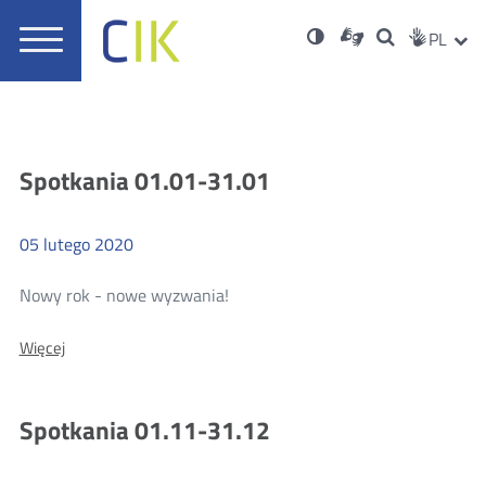
Usta
Otwórz
Nowa
Wersja
ZMI
Dla
Wyszukiwar
PL
Nowa
Social
zukaj
Menu
w
karta
niesłyszących
o
karta
JĘZ
PRZ
Med
główne
nowym
wysokim
oknie
kontraście
JĘZ
Aktualności
Spotkania 01.01-31.01
05
lutego
2020
Więcej
Nowy rok - nowe wyzwania!
o:
Więcej
Spotkania
01.01-
31.01
Spotkania 01.11-31.12