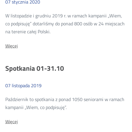
07
stycznia
2020
W listopadzie i grudniu 2019 r. w ramach kampanii „Wiem,
co podpisuję” dotarliśmy do ponad 800 osób w 24 miejscach
Więcej
na terenie całej Polski.
o:
Więcej
Spotkania
01.11-
31.12
Spotkania 01-31.10
07
listopada
2019
Październik to spotkania z ponad 1050 seniorami w ramach
Więcej
kampanii „Wiem, co podpisuję”.
o:
Więcej
Spotkania
01-