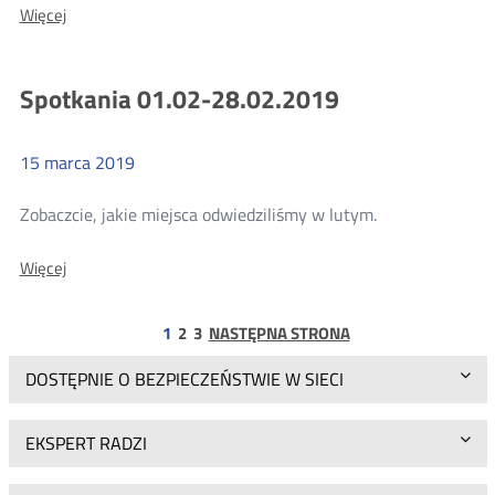
Więcej
Spotkania
01.03-.31.03
Spotkania 01.02-28.02.2019
15
marca
2019
Więcej
Zobaczcie, jakie miejsca odwiedziliśmy w lutym.
o:
Więcej
Spotkania
01.02-
strona
strona
28.02.2019
1
2
3
NASTĘPNA STRONA
DOSTĘPNIE O BEZPIECZEŃSTWIE W SIECI
EKSPERT RADZI