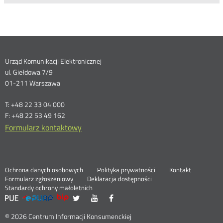
Dane
Urząd Komunikacji Elektronicznej
ul. Giełdowa 7/9
kontaktowe
01-211 Warszawa
T: +48 22 33 04 000
F: +48 22 53 49 162
Formularz kontaktowy
Ochrona danych osobowych
Polityka prywatności
Kontakt
Nowa
Formularz zgłoszeniowy
Deklaracja dostępności
karta
Standardy ochrony małoletnich
UKE
UKE
UKE
UKE
Nowa
Nowa
Nowa
>
na
na
na
karta
karta
karta
Serwisy
Social
portalu
portalu
portalu
© 2026 Centrum Informacji Konsumenckiej