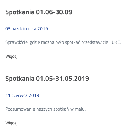
31.10
Spotkania 01.06-30.09
03
października
2019
Więc
Sprawdźcie, gdzie można było spotkać przedstawicieli UKE.
o:
Więcej
Spot
01.0
30.0
Spotkania 01.05-31.05.2019
11
czerwca
2019
Więcej
Podsumowanie naszych spotkań w maju.
o:
Więcej
Spotkania