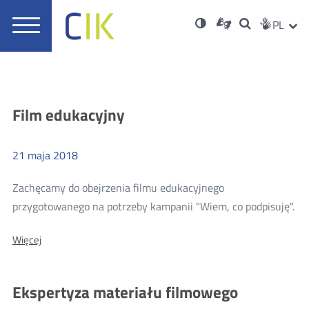
Usta
Otwórz
Nowa
Wersja
ZMI
Dla
Wyszukiwar
PL
Nowa
Social
zukaj
Menu
w
karta
niesłyszących
o
karta
JĘZ
PRZ
Med
główne
nowym
wysokim
oknie
kontraście
JĘZ
Aktualności
Film edukacyjny
21
maja
2018
Zachęcamy do obejrzenia filmu edukacyjnego
Wię
przygotowanego na potrzeby kampanii "Wiem, co podpisuję".
o:
Więcej
Fil
ed
Ekspertyza materiału filmowego