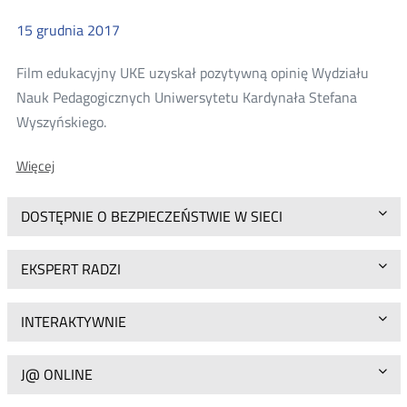
15
grudnia
2017
Film edukacyjny UKE uzyskał pozytywną opinię Wydziału
Nauk Pedagogicznych Uniwersytetu Kardynała Stefana
Więcej
Wyszyńskiego.
o:
Więcej
Ekspertyza
materiału
DOSTĘPNIE O BEZPIECZEŃSTWIE W SIECI
filmowego
EKSPERT RADZI
INTERAKTYWNIE
J@ ONLINE