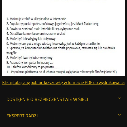
Kliknij tutaj, aby pobrać krzyżówkę w formacie PDF do wydrukowania
k
DOSTĘPNIE O BEZPIECZEŃSTWIE W SIECI
EKSPERT RADZI