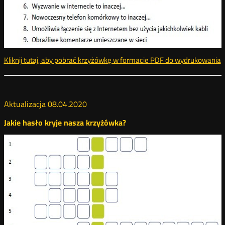
Kliknij tutaj, aby pobrać krzyżówkę w formacie PDF do wydrukowania
k
Aktualizacja 08.04.2020
Jakie hasło kryje nasza krzyżówka?