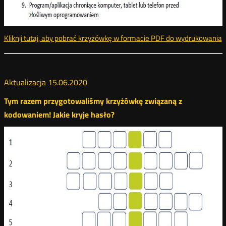
Kliknij tutaj, aby pobrać krzyżówkę w formacie PDF do wydrukowania
k
Aktualizacja 15.06.2020
Tym razem przygotowaliśmy krzyżówkę związaną z
kodowaniem! Jakie kryje hasło?