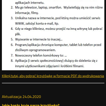
Kliknij tutaj, aby pobrać krzyżówkę w formacie PDF do wydrukowania
k
Aktualizacja 24.04.2020
Jakie hasło kryje nasza krzyżówka?