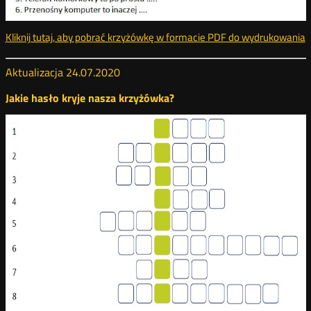
Kliknij tutaj, aby pobrać krzyżówkę w formacie PDF do wydrukowania
k
Aktualizacja 24.07.2020
Jakie hasło kryje nasza krzyżówka?