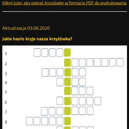
Kliknij tutaj, aby pobrać krzyżówkę w formacie PDF do wydrukowania
k
Aktualizacja 03.06.2020
Jakie hasło kryje nasza krzyżówka?