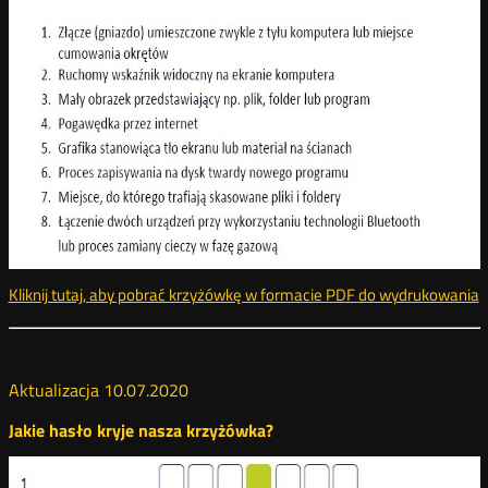
Kliknij tutaj, aby pobrać krzyżówkę w formacie PDF do wydrukowania
k
Aktualizacja 10.07.2020
Jakie hasło kryje nasza krzyżówka?