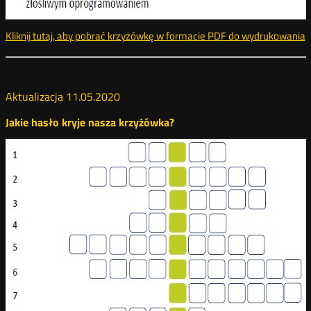
Kliknij tutaj, aby pobrać krzyżówkę w formacie PDF do wydrukowania
k
Aktualizacja 11.05.2020
Jakie hasło kryje nasza krzyżówka?