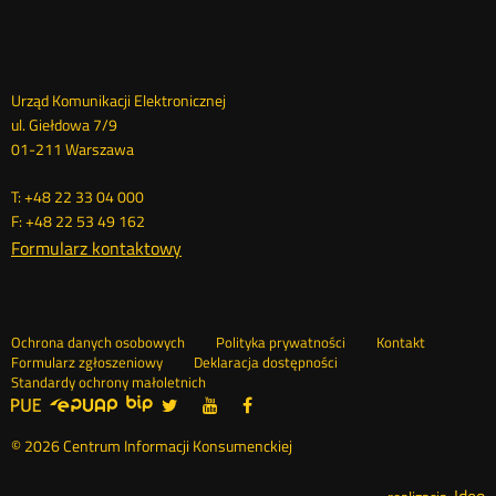
Dane
Urząd Komunikacji Elektronicznej
ul. Giełdowa 7/9
kontaktowe
01-211 Warszawa
T: +48 22 33 04 000
F: +48 22 53 49 162
Formularz kontaktowy
Ochrona danych osobowych
Polityka prywatności
Kontakt
Nowa
Formularz zgłoszeniowy
Deklaracja dostępności
karta
Standardy ochrony małoletnich
UKE
UKE
UKE
UKE
Nowa
Nowa
Nowa
>
na
na
na
karta
karta
karta
Serwisy
Social
portalu
portalu
portalu
© 2026 Centrum Informacji Konsumenckiej
Media
Twitter
Youtube
Facebook
Ideo
N