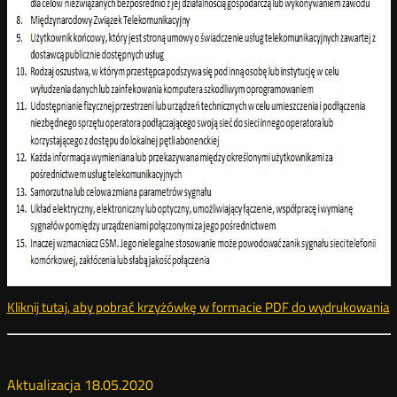
Kliknij tutaj, aby pobrać krzyżówkę w formacie PDF do wydrukowania
k
Aktualizacja 18.05.2020