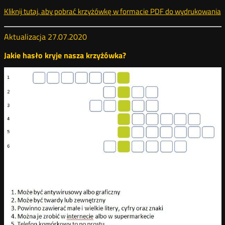
Kliknij tutaj, aby pobrać krzyżówkę w formacie PDF do wydrukowania
k
Aktualizacja 27.07.2020
Jakie hasło kryje nasza krzyżówka?