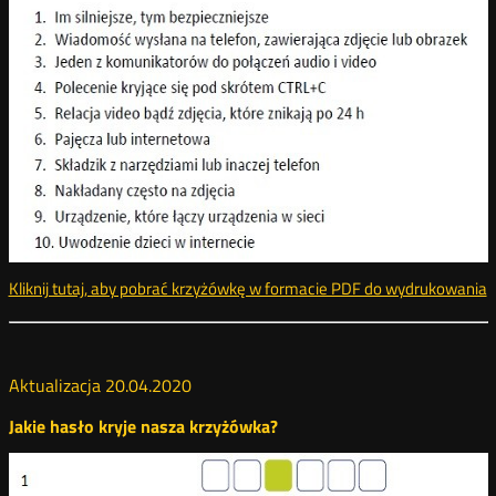
Kliknij tutaj, aby pobrać krzyżówkę w formacie PDF do wydrukowania
k
Aktualizacja 20.04.2020
Jakie hasło kryje nasza krzyżówka?