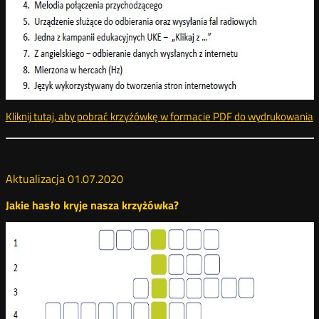
Kliknij tutaj, aby pobrać krzyżówkę w formacie PDF do wydrukowania
k
Aktualizacja 01.07.2020
Jakie hasło kryje nasza krzyżówka?