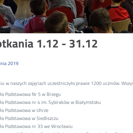
tkania 1.12 - 31.12
znia
2019
iu w naszych zajęciach uczestniczyło prawie 1200 uczniów. Wszy
a Podstawowa Nr 5 w Brzegu
a Podstawowa nr 4 im. Sybiraków w Białymstoku
ła Podstawowa w Uhrze
a Podstawowa w Siedliszczu
a Podstawowa nr 33 we Wrocławiu