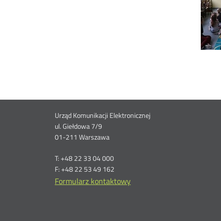
Dane
Urząd Komunikacji Elektronicznej
ul. Giełdowa 7/9
kontaktowe
01-211 Warszawa
T: +48 22 33 04 000
F: +48 22 53 49 162
Formularz kontaktowy