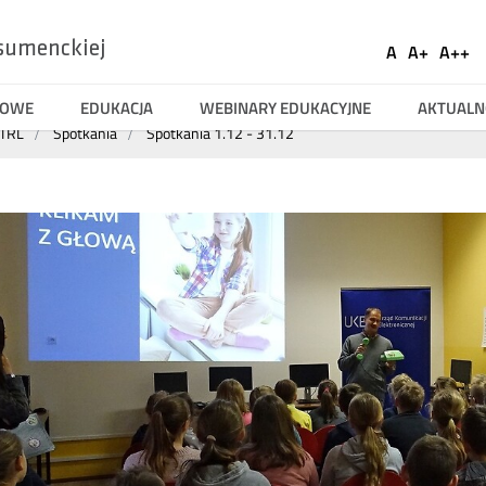
Ustaw
sumenckiej
A
A+
A++
Social
Domyślna
Większa
Naj
Medi
czcionka
czcionka
czci
TOWE
EDUKACJA
WEBINARY EDUKACYJNE
AKTUALN
CTRL
Spotkania
Spotkania 1.12 - 31.12