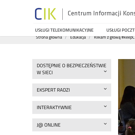
Centrum Informacji Kon
Menu
USŁUGI TELEKOMUNIKACYJNE
USŁUGI POCZ
Wyszukiwarka
Strona główna
Edukacja
Klikam z głową #keep
top
DOSTĘPNIE O BEZPIECZEŃSTWIE
W SIECI
EKSPERT RADZI
INTERAKTYWNIE
J@ ONLINE