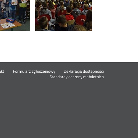
Nowa
akt
Formularz zgłoszeniowy
Deklaracja dostępności
karta
Standardy ochrony małoletnich