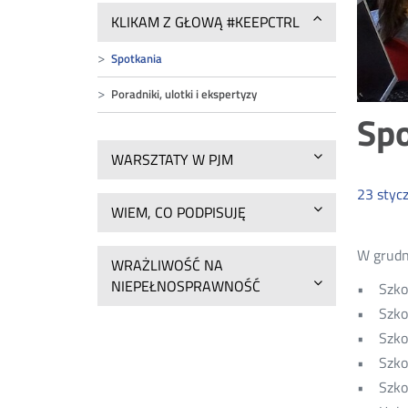
KLIKAM Z GŁOWĄ #KEEPCTRL
Spotkania
Poradniki, ulotki i ekspertyzy
Spo
WARSZTATY W PJM
23
styc
WIEM, CO PODPISUJĘ
W grudn
WRAŻLIWOŚĆ NA
NIEPEŁNOSPRAWNOŚĆ
• Szkoł
• Szkoł
• Szko
• Szkoł
• Szkoł